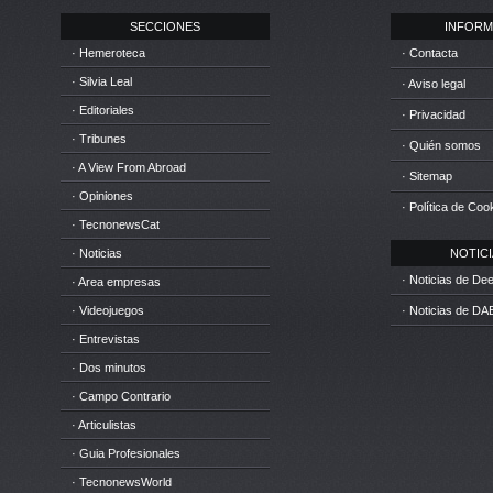
SECCIONES
INFORM
· Hemeroteca
· Contacta
· Silvia Leal
· Aviso legal
· Editoriales
· Privacidad
· Tribunes
· Quién somos
· A View From Abroad
· Sitemap
· Opiniones
· Política de Coo
· TecnonewsCat
· Noticias
NOTICIA
· Noticias de D
· Area empresas
· Videojuegos
· Noticias de DA
· Entrevistas
· Dos minutos
· Campo Contrario
· Articulistas
· Guia Profesionales
· TecnonewsWorld