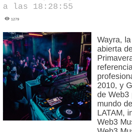
a las 18:28:55
1279
Wayra, la
abierta d
Primavera
referenci
profesion
2010, y G
de Web3 p
mundo de
LATAM, in
Web3 Musi
Web3 Mus