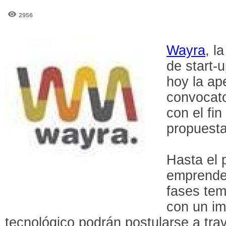
2956
Wayra
, l
de start-
hoy la ap
convocato
con el fi
propuesta
Hasta el 
emprende
fases tem
con un im
tecnológico podrán postularse a tra