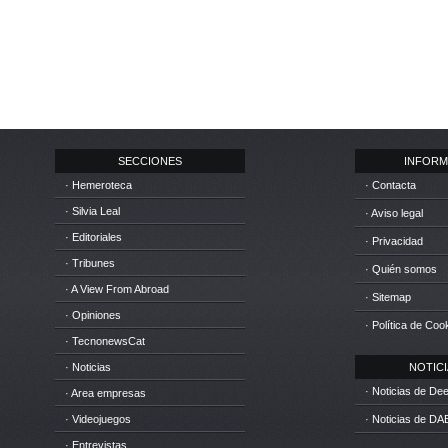
SECCIONES
INFORM
· Hemeroteca
· Contacta
· Silvia Leal
· Aviso legal
· Editoriales
· Privacidad
· Tribunes
· Quién somos
· A View From Abroad
· Sitemap
· Opiniones
· Política de Coo
· TecnonewsCat
· Noticias
NOTICIA
· Noticias de D
· Area empresas
· Videojuegos
· Noticias de DA
· Entrevistas