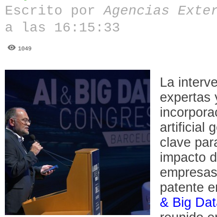
Escrito por
Agencias Exte
a las 16:15:33
1049
La interv
expertas y
incorpora
artificia
clave par
impacto d
empresas
patente e
& Big Da