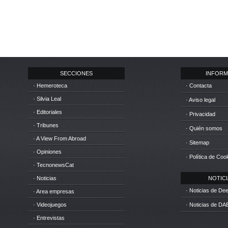
SECCIONES
INFORM
· Hemeroteca
· Contacta
· Silvia Leal
· Aviso legal
· Editoriales
· Privacidad
· Tribunes
· Quién somos
· A View From Abroad
· Sitemap
· Opiniones
· Política de Coo
· TecnonewsCat
· Noticias
NOTICIA
· Noticias de D
· Area empresas
· Videojuegos
· Noticias de DA
· Entrevistas