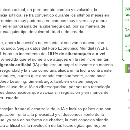
Wi
ontexto actual, en permanente cambio y evolución, la
fac
encia artificial se ha convertido durante los últimos meses en
cli
rramienta muy poderosa en campos muy diversos y ahora
n en el panorama de la ciberseguridad, por su manera de
Ro
r cualquier tipo de vulnerabilidad o de crearla.
aut
e, ahora la cuestión no es tanto si nos van a atacar, sino
Un
 cuándo. Según datos del Foro Económico Mundial (WEF),
ind
1 hubo un incremento del
151% de ciberataques a nivel
. A medida que el número de ataques en la red incrementan,
igencia artificial
(IA) adquiere un papel relevante en materia
rseguridad y la sitúa como una aliada en la lucha contra este
e ataques, puesto que aprende continuamente, como hace
 Deep Learning. Sin embargo, también existen riesgos
F
os al uso de la IA en ciberseguridad, por ser una tecnología
ites desconocidos que avanza sin regulación y en manos de
er usuario.
p
d
sejan frenar el desarrollo de la IA e incluso países que han
gulación frente a la privacidad y el desconocimiento de la
 que, ya sea en su forma de chatbot, la más conocida siendo
ia artificial es la revolución de las tecnologías que hoy en