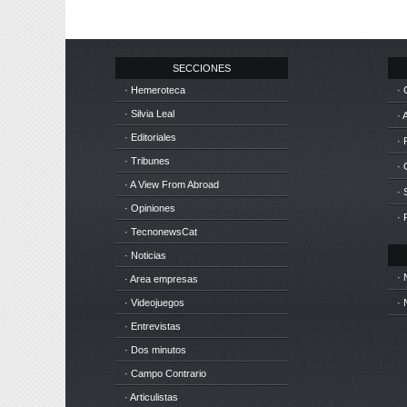
SECCIONES
· Hemeroteca
· 
· Silvia Leal
· 
· Editoriales
· 
· Tribunes
·
· A View From Abroad
· 
· Opiniones
· 
· TecnonewsCat
· Noticias
· 
· Area empresas
· Videojuegos
· 
· Entrevistas
· Dos minutos
· Campo Contrario
· Articulistas