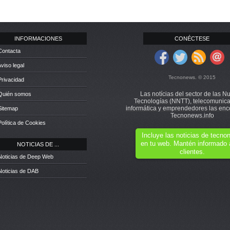
INFORMACIONES
CONÉCTESE
Contacta
Aviso legal
Tecnonews. © 2015
Privacidad
Las notícias del sector de las N
 Quién somos
Tecnologías (NNTT), telecomunica
informática y emprendedores las enc
Sitemap
Tecnonews.info
Política de Cookies
Incluye las noticias de tecn
en tu web. Mantén informado 
NOTICIAS DE ...
clientes.
Noticias de Deep Web
Noticias de DAB