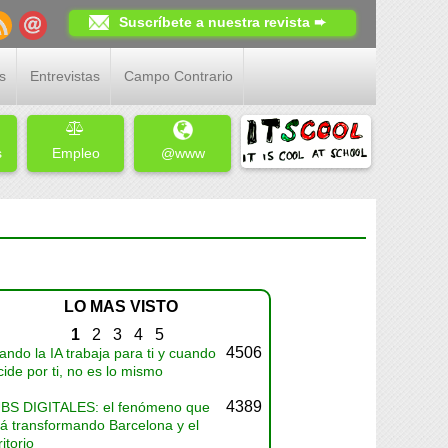
Suscríbete a nuestra revista ➨
s
Entrevistas
Campo Contrario
s
Empleo
@www
LO MAS VISTO
1
2
3
4
5
4506
ndo la IA trabaja para ti y cuando
ide por ti, no es lo mismo
4389
BS DIGITALES: el fenómeno que
tá transformando Barcelona y el
ritorio