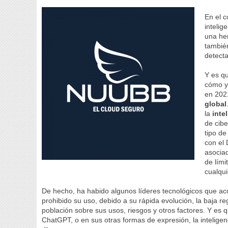
En el c
intelig
una he
tambié
detecta
Y es qu
cómo y
en 202
global
la
intel
de cibe
tipo d
con el
asociad
de lím
cualqui
De hecho, ha habido algunos líderes tecnológicos que acon
prohibido su uso, debido a su rápida evolución, la baja re
población sobre sus usos, riesgos y otros factores. Y es
ChatGPT, o en sus otras formas de expresión, la inteligenc