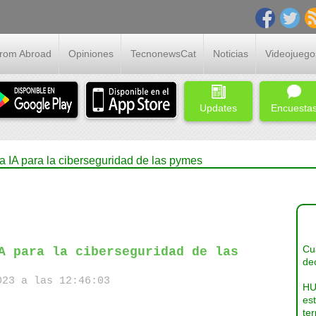
From Abroad
Opiniones
TecnonewsCat
Noticias
Videojuego
Updates
Encuesta
a IA para la ciberseguridad de las pymes
Cua
A para la ciberseguridad de las
dec
23 a las 12:46:03
HU
es
ter