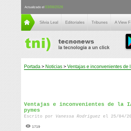
03/08/2026
Actualizado el
Silvia Leal
Editoriales
Tribunes
A View 
Portada
>
Noticias
>
Ventajas e inconvenientes de l
Ventajas e inconvenientes de la I
pymes
Escrito por
Vanessa Rodriguez
el 25/04/20
1719