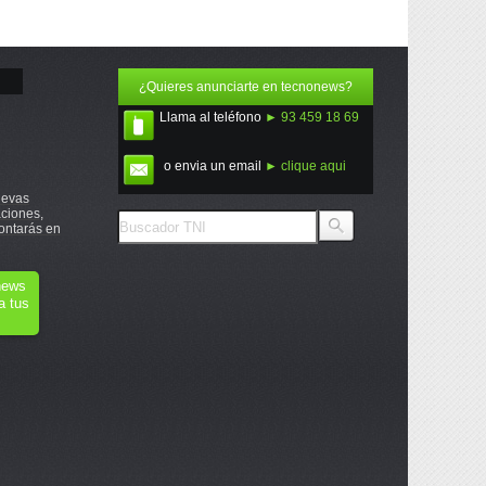
¿Quieres anunciarte en tecnonews?
Llama al teléfono
► 93 459 18 69
o envia un email
► clique aqui
uevas
ciones,
ontarás en
onews
a tus