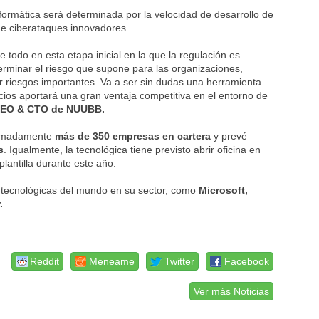
 informática será determinada por la velocidad de desarrollo de
de ciberataques innovadores.
 todo en esta etapa inicial en la que la regulación es
erminar el riesgo que supone para las organizaciones,
er riesgos importantes. Va a ser sin dudas una herramienta
cios aportará una gran ventaja competitiva en el entorno de
 CEO & CTO de NUUBB.
ximadamente
más de 350 empresas en cartera
y prevé
s
. Igualmente, la tecnológica tiene previsto abrir oficina en
lantilla durante este año.
s tecnológicas del mundo en su sector, como
Microsoft,
.
Reddit
Meneame
Twitter
Facebook
Ver más Noticias