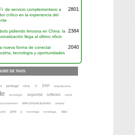
2801
Fi: de servicio complementario a
tor crítico en la experiencia del
ente
2384
bots pidiendo limosna en China: la
omatización llega al último oficio
2040
a nueva forma de conectar
ustria, tecnología y oportunidades
NUBE DE TAGS
ERP
perittage
virus
M
TI,
arquitectura,
de
seguretat
software
móvil
tecnología,
telecomunicaciones
osicionamiento
android
perti
y
atac
iseño
tecnologia
tecnologia,