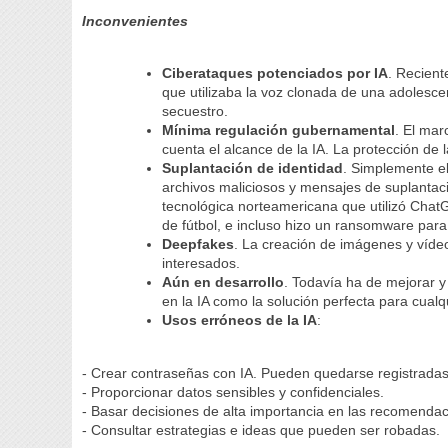
Inconvenientes
Ciberataques potenciados por IA
. Recient
que utilizaba la voz clonada de una adolescent
secuestro.
Mínima regulación gubernamental
. El mar
cuenta el alcance de la IA. La protección de 
Suplantación de identidad
. Simplemente el
archivos maliciosos y mensajes de suplantaci
tecnológica norteamericana que utilizó Cha
de fútbol, e incluso hizo un ransomware pa
Deepfakes
. La creación de imágenes y vídeos
interesados.
Aún en desarrollo
. Todavía ha de mejorar y
en la IA como la solución perfecta para cualq
Usos erróneos de la IA
:
- Crear contraseñas con IA. Pueden quedarse registradas 
- Proporcionar datos sensibles y confidenciales.
- Basar decisiones de alta importancia en las recomendac
- Consultar estrategias e ideas que pueden ser robadas.