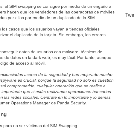
mas, el SIM swapping se consigue por medio de un engaño a
ackers hacen que los vendedores de las operadoras de móviles
Twe
adas por ellos por medio de un duplicado de la SIM.
 los casos que los usuarios vayan a tiendas oficiales
zar el duplicado de la tarjeta. Sin embargo, los errores
’, conseguir datos de usuarios con malware, técnicas de
 de datos en la dark web, es muy fácil. Por tanto, aunque
ódigo de acceso al móvil.
concienciados acerca de la seguridad y han mejorado mucho.
ispyware es crucial, porque la seguridad no solo es cuestión
está comprometido, cualquier operación que se realice a
y importante que si estás realizando operaciones bancarias
 en las redes sociales. Céntrate en lo importante y lo demás
sumer Operations Manager de Panda Security.
ing
es para no ser víctimas del SIM Swapping: