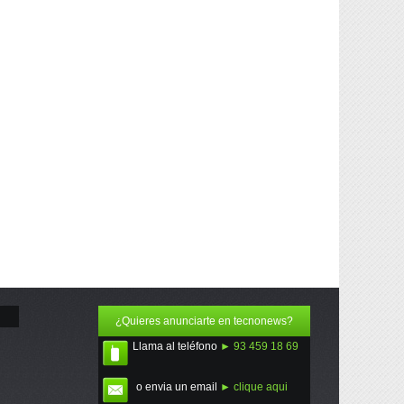
¿Quieres anunciarte en tecnonews?
Llama al teléfono
► 93 459 18 69
o envia un email
► clique aqui