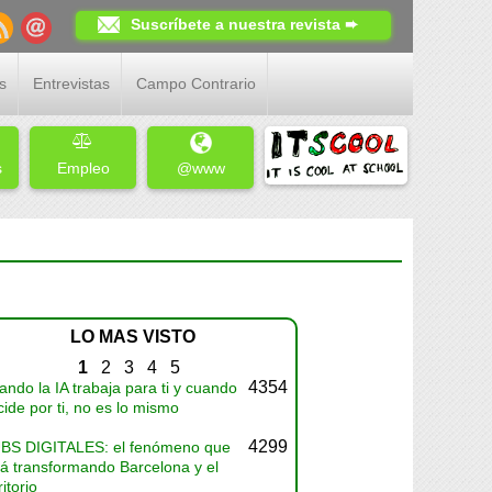
Suscríbete a nuestra revista ➨
s
Entrevistas
Campo Contrario
s
Empleo
@www
LO MAS VISTO
1
2
3
4
5
4354
ndo la IA trabaja para ti y cuando
ide por ti, no es lo mismo
4299
BS DIGITALES: el fenómeno que
tá transformando Barcelona y el
ritorio