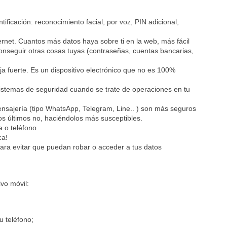
tificación: reconocimiento facial, por voz, PIN adicional,
net. Cuantos más datos haya sobre ti en la web, más fácil
conseguir otras cosas tuyas (contraseñas, cuentas bancarias,
a fuerte. Es un dispositivo electrónico que no es 100%
sistemas de seguridad cuando se trate de operaciones en tu
nsajería (tipo WhatsApp, Telegram, Line.. ) son más seguros
os últimos no, haciéndolos más susceptibles.
a o teléfono
ca!
 para evitar que puedan robar o acceder a tus datos
vo móvil:
u teléfono;