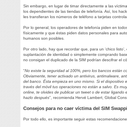
Sin embargo, en lugar de timar directamente a las vícti
los dependientes de las tiendas de telefonía. Así, los h
les transfieran los números de teléfono a tarjetas control
Por lo general, los operadores de telefonía piden en todos
físicamente y que éstas piden datos personales para autori
humanos son posibles.
Por otro lado, hay que recordar que, para un ‘chico listo
suplantación de identidad o simplemente comprando bases
no consigan el duplicado de la SIM podrían descifrar el c
“
No existe la seguridad al 100%, pero los bancos están 
Obviamente, tener activado un antivirus, antimalware, ant
del banco. Ésta empieza en uno mismo. Si el dispositivo 
través del móvil tus operaciones no están a salvo. Es mu
online, te olvides de publicar un tweet o de estar ligando
hazlo después
”, recomienda Hervé Lambert, Global Con
Consejos para no caer víctima del SIM Swapp
Por todo ello, es importante seguir estas recomendacion