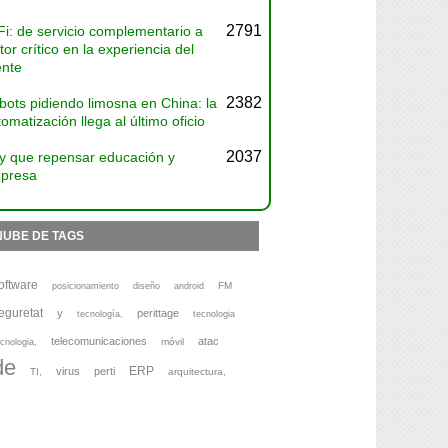
2791
Fi: de servicio complementario a
tor crítico en la experiencia del
ente
2382
bots pidiendo limosna en China: la
omatización llega al último oficio
2037
y que repensar educación y
presa
NUBE DE TAGS
oftware
FM
posicionamiento
diseño
android
eguretat
y
perittage
tecnología,
tecnologia
telecomunicaciones
atac
móvil
cnologia,
de
ERP
virus
perti
TI,
arquitectura,