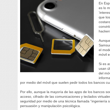
En Esp
es lo m
‘intere
que lo
costaro
convirt
hacker
Aunque 
Samsun
el mode
móvil e
Si es a
usan úl
del móv
informa
por medio del móvil que suelen pedir todos los bancos cu
Por ello, aunque la mayoría de las apps de los bancos s
acceso, cifrado de las comunicaciones y teclados virtuales
seguridad por medio de una técnica llamada “ingeniería so
persuasión y manipulación psicológica.