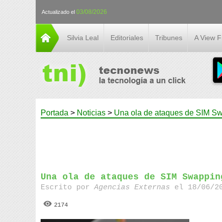
03/08/2026
Actualizado el
Silvia Leal
Editoriales
Tribunes
A View 
Portada
>
Noticias
>
Una ola de ataques de SIM Swa
Una ola de ataques de SIM Swappin
Escrito por
Agencias Externas
el 18/06/20
2174