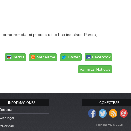
e forma remota, si puedes (si te has instalado Panda,
Reddit
Meneame
Twitter
Facebook
Ver más Noticias
INFORMACIONES
CONÉCTESE
Contacta
Aviso legal
Tecnonews. © 2015
Privacidad