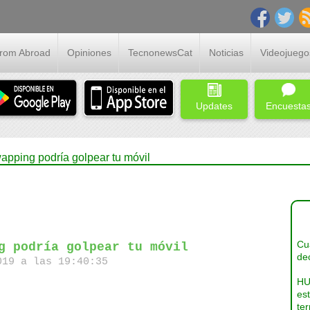
From Abroad
Opiniones
TecnonewsCat
Noticias
Videojuego
Updates
Encuesta
pping podría golpear tu móvil
Cua
g podría golpear tu móvil
dec
19 a las 19:40:35
HU
es
ter