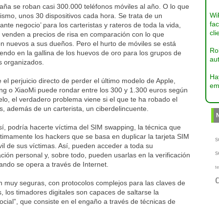
aña se roban casi 300.000 teléfonos móviles al año. O lo que
Wi
ismo, unos 30 dispositivos cada hora. Se trata de un
fac
sante negocio’ para los carteristas y rateros de toda la vida,
cli
s venden a precios de risa en comparación con lo que
n nuevos a sus dueños. Pero el hurto de móviles se está
Ro
iendo en la gallina de los huevos de oro para los grupos de
aut
s organizados.
Ha
el perjuicio directo de perder el último modelo de Apple,
em
g o XiaoMi puede rondar entre los 300 y 1.300 euros según
lo, el verdadero problema viene si el que te ha robado el
s, además de un carterista, un ciberdelincuente.
sí, podría hacerte víctima del SIM swapping, la técnica que
timamente los hackers que se basa en duplicar la tarjeta SIM
s
il de sus víctimas. Así, pueden acceder a toda su
s
ción personal y, sobre todo, pueden usarlas en la verificación
ando se opera a través de Internet.
te
on muy seguras, con protocolos complejos para las claves de
, los timadores digitales son capaces de saltarse la
cial”, que consiste en el engaño a través de técnicas de