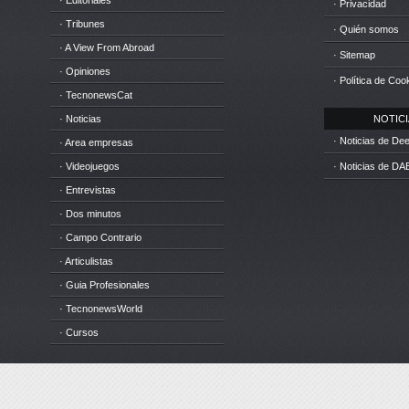
· Editoriales
· Privacidad
· Tribunes
· Quién somos
· A View From Abroad
· Sitemap
· Opiniones
· Política de Coo
· TecnonewsCat
· Noticias
NOTICIA
· Noticias de D
· Area empresas
· Videojuegos
· Noticias de DA
· Entrevistas
· Dos minutos
· Campo Contrario
· Articulistas
· Guia Profesionales
· TecnonewsWorld
· Cursos