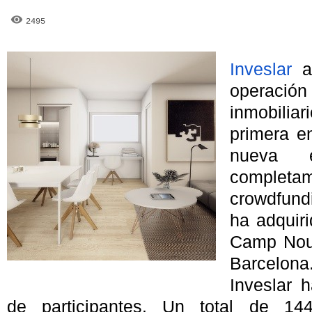
2495
Inveslar
ac
operac
inmobiliar
primera e
nueva e
compl
crowdfund
ha adquiri
Camp Nou 
Barcelona
Inveslar 
de participantes. Un total de 14