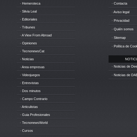
· Hemeroteca
· Contacta
· Silvia Leal
· Aviso legal
· Editoriales
· Privacidad
· Tribunes
· Quién somos
· A View From Abroad
· Sitemap
· Opiniones
· Política de Coo
· TecnonewsCat
· Noticias
NOTICIA
· Noticias de D
· Area empresas
· Videojuegos
· Noticias de DA
· Entrevistas
· Dos minutos
· Campo Contrario
· Articulistas
· Guia Profesionales
· TecnonewsWorld
· Cursos