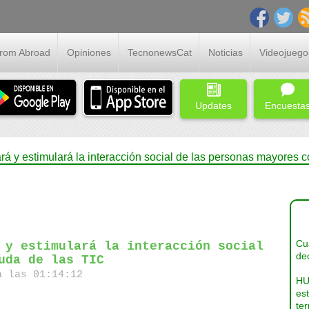
From Abroad
Opiniones
TecnonewsCat
Noticias
Videojuego
Updates
Encuesta
ará y estimulará la interacción social de las personas mayores 
Cua
 y estimulará la interacción social
dec
uda de las TIC
a las 01:14:12
HU
es
ter