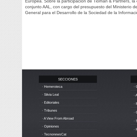
Europea. Sobre la participación de Tioman & Partners, la
conjunto AAL, con cargo del presupuesto del Ministerio de
General para el Desarrollo de la Sociedad de la Informac
SECCIONES
· Hemeroteca
· 
· Silvia Leal
· 
· Editoriales
· 
· Tribunes
·
· A View From Abroad
· 
· Opiniones
· 
· TecnonewsCat