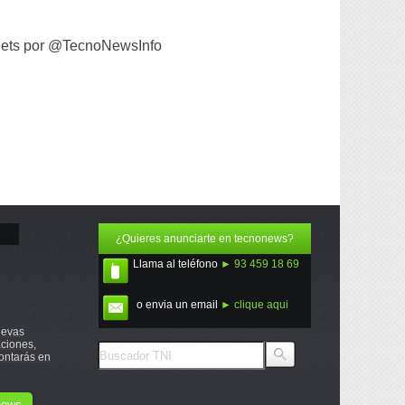
ets por @TecnoNewsInfo
¿Quieres anunciarte en tecnonews?
Llama al teléfono
► 93 459 18 69
o envia un email
► clique aqui
uevas
ciones,
ontarás en
onews