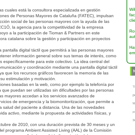
Wi
s cuales está la consultora especializada en gestión
fac
aciones de Personas Mayores de Cataluña (FATEC), impulsan
cli
racción social de las personas mayores con la ayuda de las
CC1Ó, la agencia para la competitividad de la empresa
Ro
oyo a la participación de Tioman & Partners en este
aut
tora catalana sobre la gestión y participación en proyectos
Ha
pantalla digital táctil que permitirá a las personas mayores
em
obtener información general sobre sus temas de interés, como
s específicamente para este colectivo. La idea central del
omunicación y coordinación mediante una pantalla digital táctil
ya que los recursos gráficos favorecen la memoria de las
u estimulación y motivación.
caciones basadas en la web, como por ejemplo la telefonía por
TI
 que puedan ser utilizadas sin dificultades por las personas
p
onas mayores accedan a los servicios avanzados de
ervicios de emergencia y la biomonitoritzación, que permite a
t
 la salud del paciente a distancia. Una de las novedades
p
ida activo, mediante la propuesta de actividades físicas, y
s
ctubre de 2010, con una duración prevista de 30 meses y un
del programa Ambient Assisted Living (AAL) de la Comisión