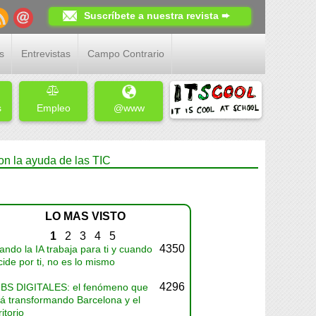
Suscríbete a nuestra revista ➨
s
Entrevistas
Campo Contrario
s
Empleo
@www
con la ayuda de las TIC
LO MAS VISTO
1
2
3
4
5
4350
ndo la IA trabaja para ti y cuando
ide por ti, no es lo mismo
4296
BS DIGITALES: el fenómeno que
tá transformando Barcelona y el
ritorio