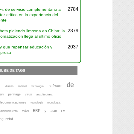
2784
Fi: de servicio complementario a
tor crítico en la experiencia del
ente
2379
bots pidiendo limosna en China: la
omatización llega al último oficio
2037
y que repensar educación y
presa
NUBE DE TAGS
de
software
,
diseño
android
tecnología,
erti
perittage
virus
arquitectura,
elecomunicaciones
tecnologia
tecnologia,
ERP
y
atac
móvil
FM
osicionamiento
eguretat