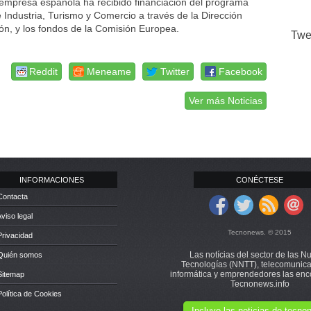
 empresa española ha recibido financiación del programa
 Industria, Turismo y Comercio a través de la Dirección
ión, y los fondos de la Comisión Europea.
Twe
Reddit
Meneame
Twitter
Facebook
Ver más Noticias
INFORMACIONES
CONÉCTESE
Contacta
Aviso legal
Tecnonews. © 2015
Privacidad
Las notícias del sector de las N
 Quién somos
Tecnologías (NNTT), telecomunica
informática y emprendedores las enc
Sitemap
Tecnonews.info
Política de Cookies
Incluye las noticias de tecn