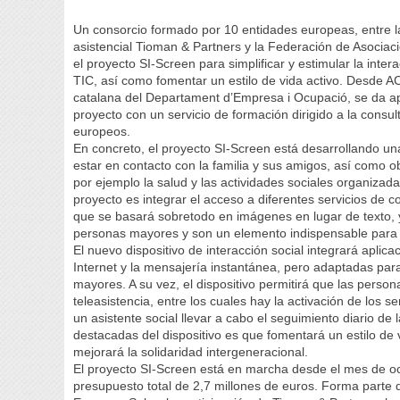
Un consorcio formado por 10 entidades europeas, entre la
asistencial Tioman & Partners y la Federación de Asoci
el proyecto SI-Screen para simplificar y estimular la inte
TIC, así como fomentar un estilo de vida activo. Desde A
catalana del Departament d’Empresa i Ocupació, se da ap
proyecto con un servicio de formación dirigido a la consul
europeos.
En concreto, el proyecto SI-Screen está desarrollando una 
estar en contacto con la familia y sus amigos, así como 
por ejemplo la salud y las actividades sociales organizada
proyecto es integrar el acceso a diferentes servicios de c
que se basará sobretodo en imágenes en lugar de texto, 
personas mayores y son un elemento indispensable para s
El nuevo dispositivo de interacción social integrará apli
Internet y la mensajería instantánea, pero adaptadas para
mayores. A su vez, el dispositivo permitirá que las pers
teleasistencia, entre los cuales hay la activación de los s
un asistente social llevar a cabo el seguimiento diario de
destacadas del dispositivo es que fomentará un estilo de v
mejorará la solidaridad intergeneracional.
El proyecto SI-Screen está en marcha desde el mes de o
presupuesto total de 2,7 millones de euros. Forma parte 