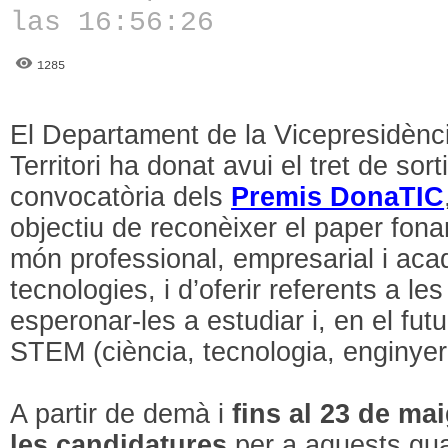
las 16:56:26
1285
El Departament de la Vicepresidència
Territori ha donat avui el tret de sort
convocatòria dels
Premis DonaTIC
objectiu de reconèixer el paper fon
món professional, empresarial i ac
tecnologies, i d’oferir referents a l
esperonar-les a estudiar i, en el futu
STEM (ciència, tecnologia, enginyer
A partir de demà i
fins al 23 de ma
les candidatures
per a aquests gua