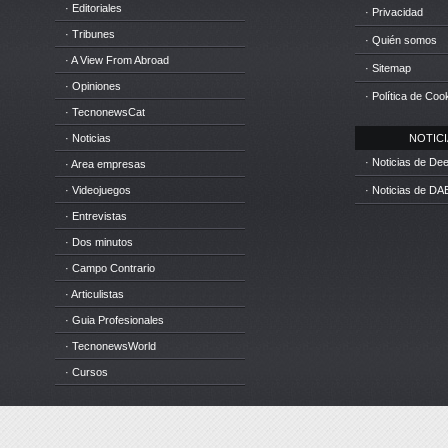
· Editoriales
· Privacidad
· Tribunes
· Quién somos
· A View From Abroad
· Sitemap
· Opiniones
· Política de Coo
· TecnonewsCat
· Noticias
NOTICIA
· Noticias de D
· Area empresas
· Videojuegos
· Noticias de DA
· Entrevistas
· Dos minutos
· Campo Contrario
· Articulistas
· Guia Profesionales
· TecnonewsWorld
· Cursos