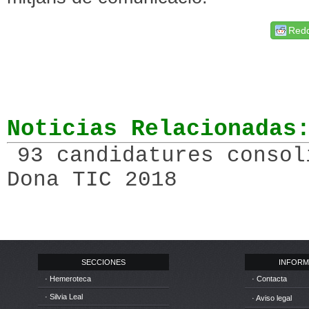
Redd
Noticias Relacionadas
93 candidatures consol
Dona TIC 2018
SECCIONES
INFORM
· Hemeroteca
· Contacta
· Silvia Leal
· Aviso legal