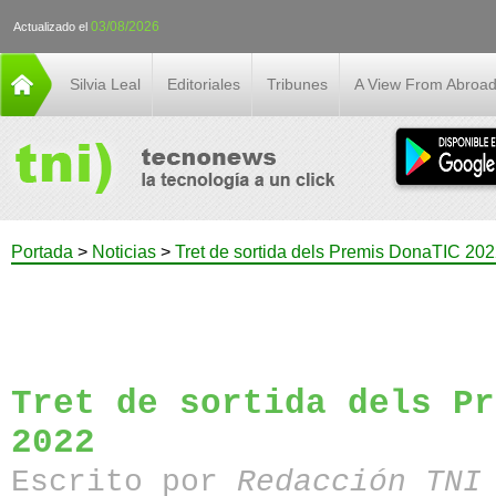
03/08/2026
Actualizado el
Silvia Leal
Editoriales
Tribunes
A View From Abroa
Portada
>
Noticias
>
Tret de sortida dels Premis DonaTIC 20
Tret de sortida dels Pr
2022
Escrito por
Redacción TN