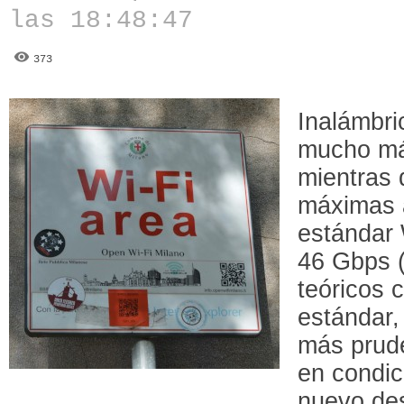
las 18:48:47
373
Inalámbri
mucho má
mientras 
máximas a
estándar 
46 Gbps (
teóricos c
estándar,
más prud
en condic
nuevo des