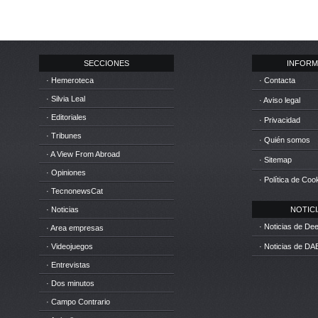
SECCIONES
INFORM
· Hemeroteca
· Contacta
· Silvia Leal
· Aviso legal
· Editoriales
· Privacidad
· Tribunes
· Quién somos
· A View From Abroad
· Sitemap
· Opiniones
· Política de Coo
· TecnonewsCat
· Noticias
NOTICIA
· Noticias de D
· Area empresas
· Videojuegos
· Noticias de DA
· Entrevistas
· Dos minutos
· Campo Contrario