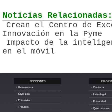
Noticias Relacionadas
Crean el Centro de Exc
Innovación en la Pyme
Impacto de la intelige
en el móvil
SECCIONES
INFORM
· Hemeroteca
· Contacta
· Silvia Leal
· Aviso legal
· Editoriales
· Privacidad
· Tribunes
· Quién somos