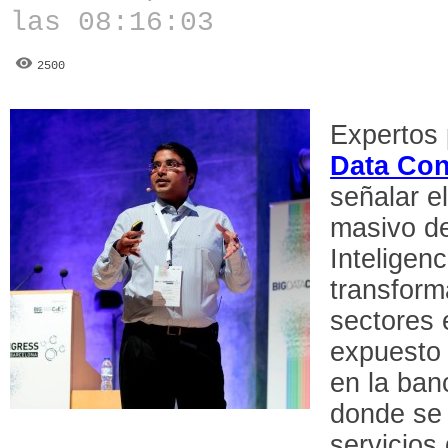
las 08:16:03
2500
Expertos 
Data Co
señalar e
masivo d
Inteligenci
transform
sectores
expuesto 
en la banc
donde se 
servicios