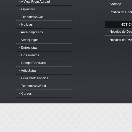
· A View From Abroad
· Sitemap
· Opiniones
· Política de Coo
· TecnonewsCat
· Noticias
NOTICIA
· Noticias de D
· Area empresas
· Videojuegos
· Noticias de DA
· Entrevistas
· Dos minutos
· Campo Contrario
· Articulistas
· Guia Profesionales
· TecnonewsWorld
· Cursos