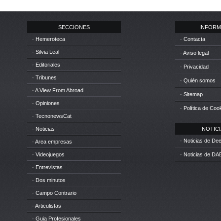
SECCIONES
INFORM
· Hemeroteca
· Contacta
· Silvia Leal
· Aviso legal
· Editoriales
· Privacidad
· Tribunes
· Quién somos
· A View From Abroad
· Sitemap
· Opiniones
· Política de Coo
· TecnonewsCat
· Noticias
NOTICIA
· Noticias de D
· Area empresas
· Videojuegos
· Noticias de DA
· Entrevistas
· Dos minutos
· Campo Contrario
· Articulistas
· Guia Profesionales