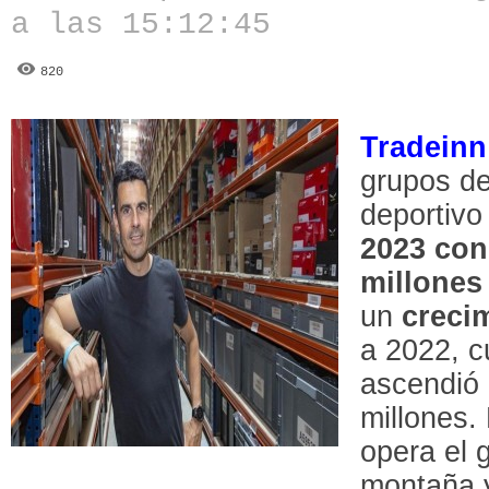
a las 15:12:45
820
Tradeinn
grupos de
deportivo
2023 con
millones
un
creci
a 2022, c
ascendió
millones.
opera el g
montaña y