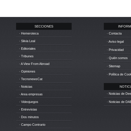
SECCIONES
INFORM
· Hemeroteca
· Contacta
· Silvia Leal
· Aviso legal
· Editoriales
· Privacidad
· Tribunes
· Quién somos
· A View From Abroad
· Sitemap
· Opiniones
· Política de Coo
· TecnonewsCat
· Noticias
NOTICIA
· Noticias de D
· Area empresas
· Videojuegos
· Noticias de DA
· Entrevistas
· Dos minutos
· Campo Contrario