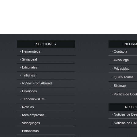
SECCIONES
INFORM
· Hemeroteca
· Contacta
· Silvia Leal
· Aviso legal
· Editoriales
· Privacidad
· Tribunes
· Quién somos
· A View From Abroad
· Sitemap
· Opiniones
· Política de Coo
· TecnonewsCat
· Noticias
NOTICIA
· Noticias de D
· Area empresas
· Videojuegos
· Noticias de DA
· Entrevistas