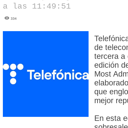
a las 11:49:51
334
Telefónic
de teleco
tercera a
edición d
Most Adm
elaborado 
que engl
mejor rep
En esta e
sobresale