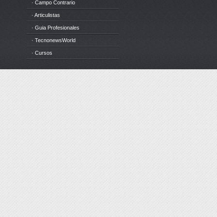
· Campo Contrario
· Articulistas
· Guia Profesionales
· TecnonewsWorld
· Cursos