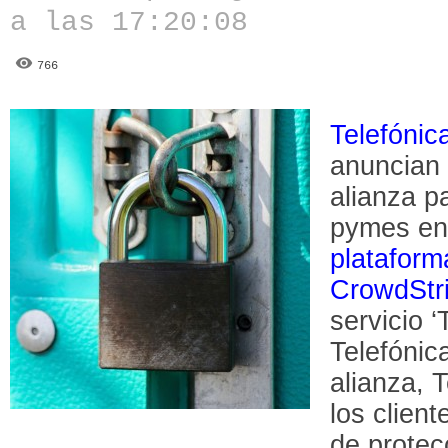
a las 17:20:08
766
Telefónic
anuncian 
alianza p
pymes en
plataform
CrowdStr
servicio 
Telefónic
alianza, 
los clien
de protec