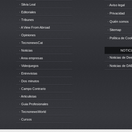
· Silvia Leal
· Aviso legal
· Editoriales
· Privacidad
· Tribunes
· Quién somos
· A View From Abroad
· Sitemap
· Opiniones
· Política de Coo
· TecnonewsCat
· Noticias
NOTICIA
· Noticias de D
· Area empresas
· Videojuegos
· Noticias de DA
· Entrevistas
· Dos minutos
· Campo Contrario
· Articulistas
· Guia Profesionales
· TecnonewsWorld
· Cursos