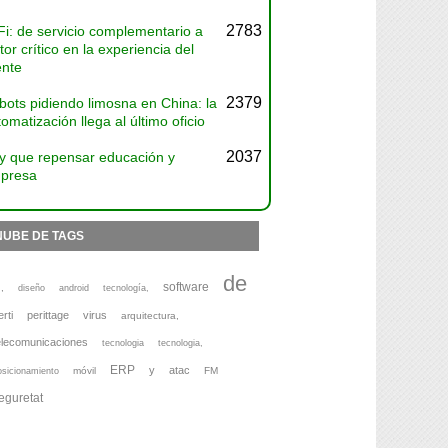
2783
Fi: de servicio complementario a
tor crítico en la experiencia del
ente
2379
bots pidiendo limosna en China: la
omatización llega al último oficio
2037
y que repensar educación y
presa
NUBE DE TAGS
de
software
,
diseño
android
tecnología,
erti
perittage
virus
arquitectura,
elecomunicaciones
tecnologia
tecnologia,
ERP
y
atac
móvil
FM
osicionamiento
eguretat