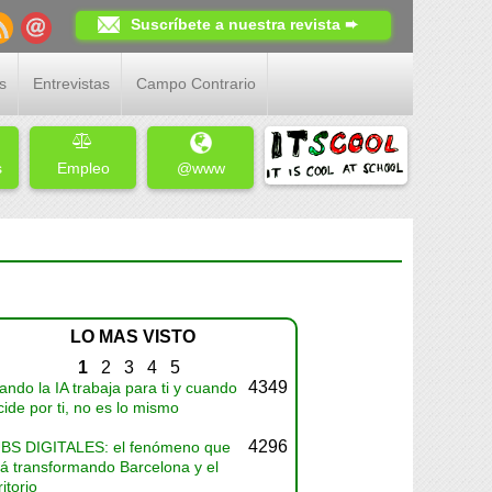
Suscríbete a nuestra revista ➨
s
Entrevistas
Campo Contrario
s
Empleo
@www
LO MAS VISTO
1
2
3
4
5
4349
ndo la IA trabaja para ti y cuando
ide por ti, no es lo mismo
4296
BS DIGITALES: el fenómeno que
tá transformando Barcelona y el
ritorio