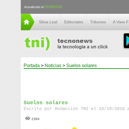
03/08/2026
Actualizado el
Silvia Leal
Editoriales
Tribunes
A View 
Portada
>
Noticias
>
Suelos solares
Suelos solares
Escrito por
Redacción TNI
el 18/10/2016 
2384