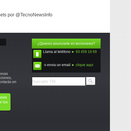
ets por @TecnoNewsInfo
¿Quieres anunciarte en tecnonews?
Llama al teléfono
► 93 459 18 69
o envia un email
► clique aqui
uevas
ciones,
ontarás en
onews
a tus