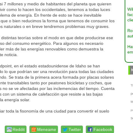
i 7 millones y medio de habitantes del planeta que quieren
Wi
ivir como lo hacen los occidentales, tenemos a todas luces
fac
lema de energía. En frente de esto se hace inevitable
cli
 que o bien reducimos la forma que tenemos de consumir los
os naturales o en breve tendremos problemas muy graves.
Ro
aut
 distintas teorías sobre el modo en que debe producirse ese
so del consumo energético. Para algunos es necesario
Ha
er más de las energías renovables como demuestra la
em
te noticia.
dpoint, en el estado estadounidense de Idaho se han
do lo que podrían ser una revolución para todas las ciudades
do. Se trata de la primera acera formada por placas solares
nte transitables tanto por peatones bicicletas y coches, que
TI
 no se ve afectadas por las inclemencias del tiempo. Cuenta
con un sistema de calefacción que resiste a las bajas
p
a energía solar.
t
ar toda la fisonomía de una ciudad para convertir el suelo
p
s
Reddit
Meneame
Twitter
Facebook