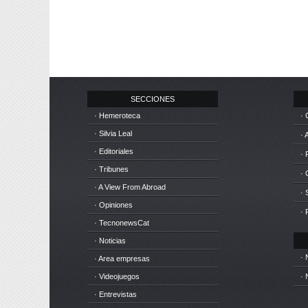
SECCIONES
· Hemeroteca
· 
· Silvia Leal
· 
· Editoriales
· 
· Tribunes
·
· A View From Abroad
· 
· Opiniones
· 
· TecnonewsCat
· Noticias
· 
· Area empresas
· Videojuegos
· 
· Entrevistas