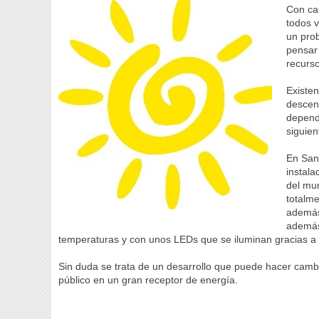
Con cas
todos v
un prob
pensar
recurs
Existen
descen
depend
siguien
En San
instala
del mun
totalme
además
además 
temperaturas y con unos LEDs que se iluminan gracias a l
Sin duda se trata de un desarrollo que puede hacer cambi
público en un gran receptor de energía.