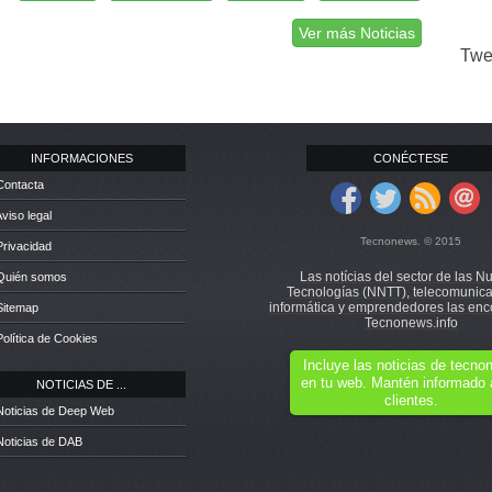
Ver más Noticias
Twe
INFORMACIONES
CONÉCTESE
Contacta
Aviso legal
Tecnonews. © 2015
Privacidad
Las notícias del sector de las N
 Quién somos
Tecnologías (NNTT), telecomunica
informática y emprendedores las enc
Sitemap
Tecnonews.info
Política de Cookies
Incluye las noticias de tecn
en tu web. Mantén informado 
NOTICIAS DE ...
clientes.
Noticias de Deep Web
Noticias de DAB