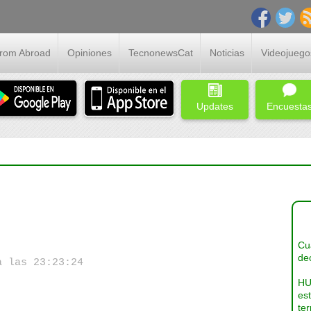
From Abroad
Opiniones
TecnonewsCat
Noticias
Videojuego
Updates
Encuesta
Cua
dec
a las 23:23:24
HU
es
ter