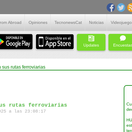
From Abroad
Opiniones
TecnonewsCat
Noticias
Videojuego
Updates
Encuesta
 sus rutas ferroviarias
Cua
us rutas ferroviarias
dec
25 a las 23:08:17
HU
es
ter