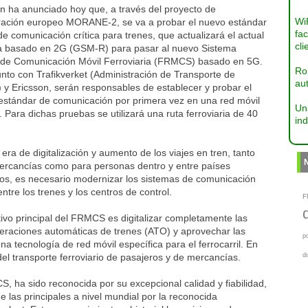
n ha anunciado hoy que, a través del proyecto de
Wi
ración europeo MORANE-2, se va a probar el nuevo estándar
fac
de comunicación crítica para trenes, que actualizará el actual
cli
a basado en 2G (GSM-R) para pasar al nuevo Sistema
 de Comunicación Móvil Ferroviaria (FRMCS) basado en 5G.
Ro
junto con Trafikverket (Administración de Transporte de
aut
 y Ericsson, serán responsables de establecer y probar el
estándar de comunicación por primera vez en una red móvil
Un
. Para dichas pruebas se utilizará una ruta ferroviaria de 40
ind
era de digitalización y aumento de los viajes en tren, tanto
ercancías como para personas dentro y entre países
os, es necesario modernizar los sistemas de comunicación
 entre los trenes y los centros de control.
F
tivo principal del FRMCS es digitalizar completamente las
operaciones automáticas de trenes (ATO) y aprovechar las
p
na tecnología de red móvil específica para el ferrocarril. En
del transporte ferroviario de pasajeros y de mercancías.
d
S, ha sido reconocida por su excepcional calidad y fiabilidad,
 las principales a nivel mundial por la reconocida