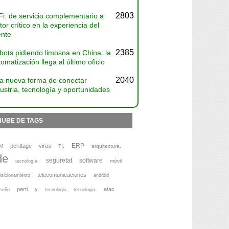
2803
Fi: de servicio complementario a
tor crítico en la experiencia del
ente
2385
bots pidiendo limosna en China: la
omatización llega al último oficio
2040
a nueva forma de conectar
ustria, tecnología y oportunidades
NUBE DE TAGS
ERP
perittage
virus
M
TI,
arquitectura,
de
seguretat
software
móvil
tecnología,
telecomunicaciones
osicionamiento
android
perti
y
atac
iseño
tecnologia
tecnologia,