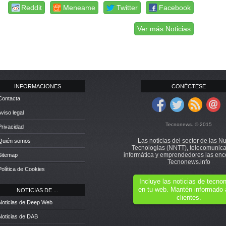
Reddit
Meneame
Twitter
Facebook
Ver más Noticias
INFORMACIONES
CONÉCTESE
Contacta
Aviso legal
Tecnonews. © 2015
Privacidad
Las notícias del sector de las N
 Quién somos
Tecnologías (NNTT), telecomunica
informática y emprendedores las enc
Sitemap
Tecnonews.info
Política de Cookies
Incluye las noticias de tecn
en tu web. Mantén informado 
NOTICIAS DE ...
clientes.
Noticias de Deep Web
Noticias de DAB