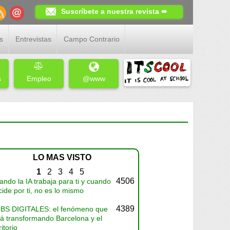
Suscríbete a nuestra revista ➨
s
Entrevistas
Campo Contrario
s
Empleo
@www
LO MAS VISTO
1
2
3
4
5
4506
ndo la IA trabaja para ti y cuando
ide por ti, no es lo mismo
4389
BS DIGITALES: el fenómeno que
tá transformando Barcelona y el
ritorio