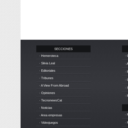
SECCIONES
· Hemeroteca
· 
· Silvia Leal
· 
· Editoriales
· 
· Tribunes
·
· A View From Abroad
· 
· Opiniones
· 
· TecnonewsCat
· Noticias
· 
· Area empresas
· Videojuegos
· 