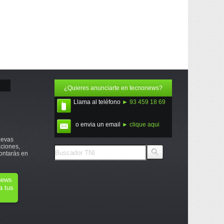
¿Quieres anunciarte en tecnonews?
Llama al teléfono
► 93 459 18 69
o envia un email
► clique aqui
uevas
ciones,
ontarás en
onews
a tus