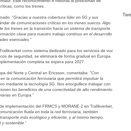
laut. Este reconocimiento e historial la posicionan de
íticas, como los trenes.
Twe
rmado: “
Gracias a nuestra cobertura líder en 5G y sus
ndar de comunicaciones críticas en los trenes suecos. Algo
e los trenes en la transición hacia un sistema de transporte
rmación clave para nuestro trabajo continuo en el desarrollo
dades esenciales.
”
rafikverket como sistema dedicado para los servicios de voz
icos de seguridad, se eliminará de forma gradual en Europa
implementación completa se espera para 2027.
pa del Norte y Central en Ericsson, comentaba: "
Con
 la comunicación ferroviaria que permitirá impulsar la
jero mediante la tecnología 5G. Nos enorgullece trabajar con
cionen los beneficios de una conectividad de alto rendimiento
viarias en Europa.
”
o de implementación del FRMCS y MORANE-2 en Trafikverket,
unicación fluida en toda la red ferroviaria, también
transporte más ecológico y eficiente, y al mismo tiempo,
l y sostenible.
”