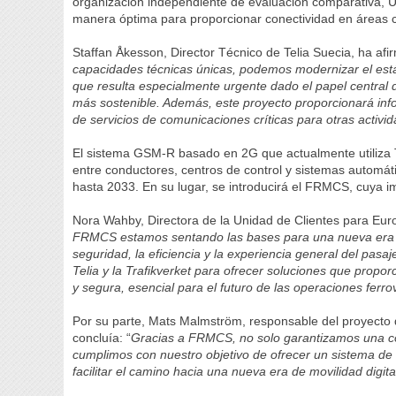
organización independiente de evaluación comparativa, Um
manera óptima para proporcionar conectividad en áreas cr
Staffan Åkesson, Director Técnico de Telia Suecia, ha afi
capacidades técnicas únicas, podemos modernizar el está
que resulta especialmente urgente dado el papel central d
más sostenible. Además, este proyecto proporcionará info
de servicios de comunicaciones críticas para otras activi
El sistema GSM-R basado en 2G que actualmente utiliza T
entre conductores, centros de control y sistemas automát
hasta 2033. En su lugar, se introducirá el FRMCS, cuya 
Nora Wahby, Directora de la Unidad de Clientes para Euro
FRMCS estamos sentando las bases para una nueva era en
seguridad, la eficiencia y la experiencia general del pasa
Telia y la Trafikverket para ofrecer soluciones que propor
y segura, esencial para el futuro de las operaciones ferro
Por su parte, Mats Malmström, responsable del proyect
concluía: “
Gracias a FRMCS, no solo garantizamos una com
cumplimos con nuestro objetivo de ofrecer un sistema de 
facilitar el camino hacia una nueva era de movilidad digita