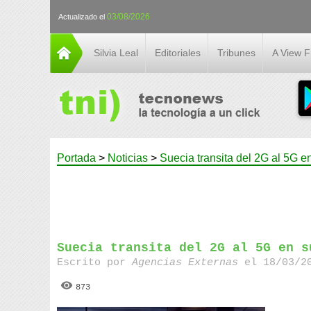
03/08/2026
Actualizado el
Silvia Leal
Editoriales
Tribunes
A View 
Portada
>
Noticias
>
Suecia transita del 2G al 5G en
Suecia transita del 2G al 5G en s
Escrito por
Agencias Externas
el 18/03/20
873