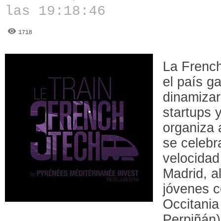
las 19:18:46
1718
La French
el país g
dinamizar
startups 
organiza
se celebra
velocidad
Madrid, a
jóvenes c
Occitania
Perpiñán)