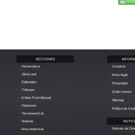
Redd
SECCIONES
INFORM
· Hemeroteca
· Contacta
· Silvia Leal
· Aviso legal
· Editoriales
· Privacidad
· Tribunes
· Quién somos
· A View From Abroad
· Sitemap
· Opiniones
· Política de Coo
· TecnonewsCat
· Noticias
NOTICIA
· Noticias de D
· Area empresas