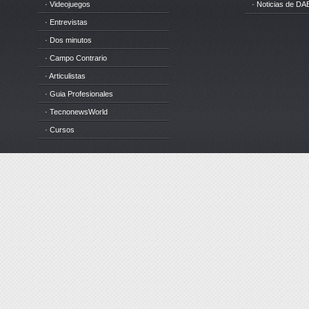
· Videojuegos
· Noticias de DA
· Entrevistas
· Dos minutos
· Campo Contrario
· Articulistas
· Guia Profesionales
· TecnonewsWorld
· Cursos