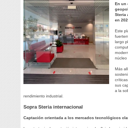
En un 
geopol
Steria
en 202
Este pl
fuerte
largo p
computa
moderni
núcleo 
Más all
sosteni
crítica
sus ca
a la so
rendimiento industrial.
Sopra Steria internacional
Captación orientada a los mercados tecnológicos cl