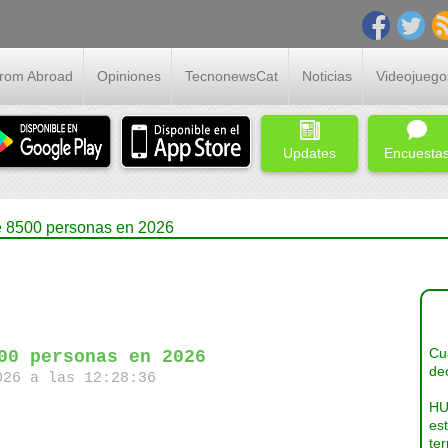
From Abroad
Opiniones
TecnonewsCat
Noticias
Videojuego
Updates
Encuesta
de 8500 personas en 2026
Cua
00 personas en 2026
dec
26 a las 12:28:36
HU
es
ter