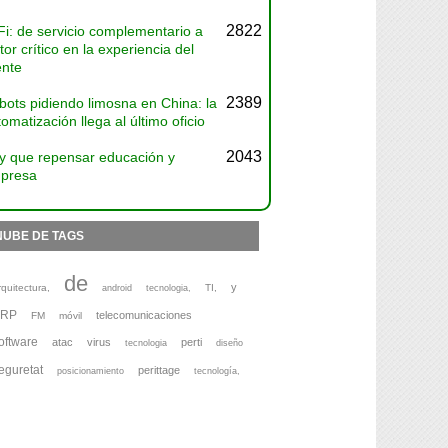
2822
Fi: de servicio complementario a
tor crítico en la experiencia del
ente
2389
bots pidiendo limosna en China: la
omatización llega al último oficio
2043
y que repensar educación y
presa
NUBE DE TAGS
de
y
rquitectura,
TI,
android
tecnologia,
ERP
telecomunicaciones
FM
móvil
oftware
atac
virus
perti
tecnologia
diseño
eguretat
perittage
posicionamiento
tecnología,