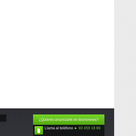
¿Quieres anunciarte en tecnonews?
Llama al teléfono
► 93 459 18 69