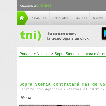
03/08/2026
Actualizado el
Silvia Leal
Editoriales
Tribunes
A View 
Portada
>
Noticias
>
Sopra Steria contratará más 
Sopra Steria contratará más de 85
Escrito por
Agencias Externas
el 19/05/20
452