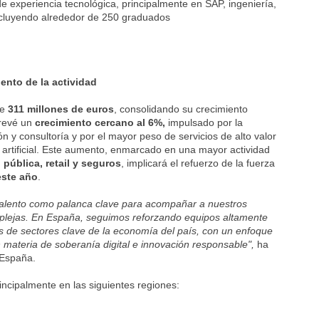
de experiencia tecnológica, principalmente en SAP, ingeniería,
ncluyendo alrededor de 250 graduados
ento de la actividad
de
311 millones de euros
, consolidando su crecimiento
prevé un
crecimiento cercano al 6%,
impulsado por la
ión y consultoría y por el mayor peso de servicios de alto valor
a artificial. Este aumento, enmarcado en una mayor actividad
pública, retail y seguros
, implicará el refuerzo de la fuerza
este año
.
l talento como palanca clave para acompañar a nuestros
mplejas. En España, seguimos reforzando equipos altamente
os de sectores clave de la economía del país, con un enfoque
 materia de soberanía digital e innovación responsable",
ha
 España.
rincipalmente en las siguientes regiones: