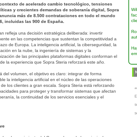
contexto de acelerado cambio tecnológico, tensiones
Wi
íticas y crecientes demandas de soberanía digital, Sopra
fac
 anuncia más de 8.500 contrataciones en todo el mundo
cli
6, incluidas las 900 de España.
Ro
an refleja una decisión estratégica deliberada: invertir
aut
mente en las competencias que sustentan la competitividad a
lazo de Europa. La inteligencia artificial, la ciberseguridad, la
Ha
ción en la nube, la ingeniería de sistemas y la
em
zación de las principales plataformas digitales conforman el
de la experiencia que Sopra Steria reforzará este año.
á del volumen, el objetivo es claro: integrar de forma
ble la inteligencia artificial en el núcleo de las operaciones
s de los clientes a gran escala. Sopra Steria está reforzando
a
pacidades para proteger y transformar sistemas que afectan
beranía, la continuidad de los servicios esenciales y el
s
s
ave