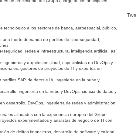
dades de crecimiento del Grupo a largo de los principales
Twe
 tecnológico a los sectores de banca, aeroespacial, público,
 una fuerte demanda de perfiles de ciberseguridad,
iones
seguridad, redes e infraestructura, inteligencia artificial, así
 ingenieros y arquitectos cloud, especialistas en DevOps y
ncionales, gestores de proyectos de TI y expertos en
erfiles SAP, de datos e IA, ingeniería en la nube y
esarrollo, ingeniería en la nube y DevOps, ciencia de datos y
en desarrollo, DevOps, ingeniería de redes y administración
ncionales alineados con la experiencia europea del Grupo
proyectos experimentados y analistas de negocio de TI con
ión de delitos financieros, desarrollo de software y calidad