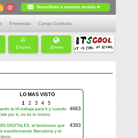
Suscríbete a nuestra revista ➨
s
Entrevistas
Campo Contrario
s
Empleo
@www
LO MAS VISTO
1
2
3
4
5
4663
ndo la IA trabaja para ti y cuando
ide por ti, no es lo mismo
4393
BS DIGITALES: el fenómeno que
tá transformando Barcelona y el
ritorio