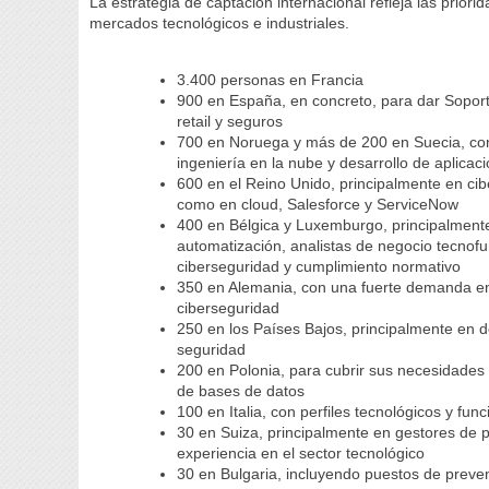
La estrategia de captación internacional refleja las priori
mercados tecnológicos e industriales.
3.400 personas en Francia
900 en España, en concreto, para dar Soporte
retail y seguros
700 en Noruega y más de 200 en Suecia, con
ingeniería en la nube y desarrollo de aplicac
600 en el Reino Unido, principalmente en ciber
como en cloud, Salesforce y ServiceNow
400 en Bélgica y Luxemburgo, principalmente
automatización, analistas de negocio tecnofu
ciberseguridad y cumplimiento normativo
350 en Alemania, con una fuerte demanda en p
ciberseguridad
250 en los Países Bajos, principalmente en d
seguridad
200 en Polonia, para cubrir sus necesidades 
de bases de datos
100 en Italia, con perfiles tecnológicos y fu
30 en Suiza, principalmente en gestores de 
experiencia en el sector tecnológico
30 en Bulgaria, incluyendo puestos de prevenc