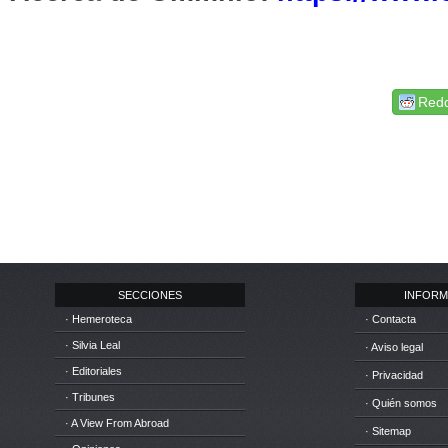
Redd
SECCIONES
INFORM
· Hemeroteca
· Contacta
· Silvia Leal
· Aviso legal
· Editoriales
· Privacidad
· Tribunes
· Quién somos
· A View From Abroad
· Sitemap