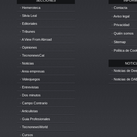
SECCIONES
INFORM
· Hemeroteca
· Contacta
· Silvia Leal
· Aviso legal
· Editoriales
· Privacidad
· Tribunes
· Quién somos
· A View From Abroad
· Sitemap
· Opiniones
· Política de Coo
· TecnonewsCat
· Noticias
NOTICIA
· Noticias de D
· Area empresas
· Videojuegos
· Noticias de DA
· Entrevistas
· Dos minutos
· Campo Contrario
· Articulistas
· Guia Profesionales
· TecnonewsWorld
· Cursos