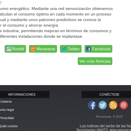
p”
consumo energético. Mediante una red sensorización obtenemos
e calculan el consumo óptimo en cada momento en un proceso
ctual y mediante unos patrones predictivos se conoce la
r el consumo y ahorrar energía.
la industria, permitiendo mejoras en términos de consumos y
 diferentes instalaciones donde se implantase.
Reddit
Meneame
Twitter
Facebook
Ver más Noticias
INFORMACIONES
CONÉCTESE
Contacta
Aviso legal
Tecnonews. © 2015
Privacidad
Las notícias del sector de las N
 Quién somos
Tecnologías (NNTT), telecomunica