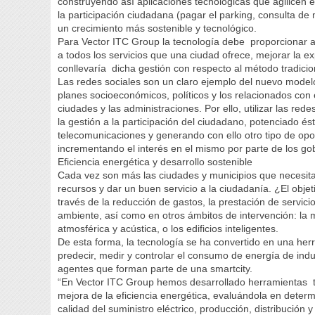
construyendo así aplicaciones tecnológicas que agilicen 
la participación ciudadana (pagar el parking, consulta de 
un crecimiento más sostenible y tecnológico.
Para Vector ITC Group la tecnología debe proporcionar a
a todos los servicios que una ciudad ofrece, mejorar la e
conllevaría dicha gestión con respecto al método tradicio
Las redes sociales son un claro ejemplo del nuevo modelo
planes socioeconómicos, políticos y los relacionados con 
ciudades y las administraciones. Por ello, utilizar las red
la gestión a la participación del ciudadano, potenciado ést
telecomunicaciones y generando con ello otro tipo de opo
incrementando el interés en el mismo por parte de los gob
Eficiencia energética y desarrollo sostenible
Cada vez son más las ciudades y municipios que necesita
recursos y dar un buen servicio a la ciudadanía. ¿El obje
través de la reducción de gastos, la prestación de servic
ambiente, así como en otros ámbitos de intervención: la m
atmosférica y acústica, o los edificios inteligentes.
De esta forma, la tecnología se ha convertido en una herr
predecir, medir y controlar el consumo de energía de indus
agentes que forman parte de una smartcity.
“En Vector ITC Group hemos desarrollado herramientas t
mejora de la eficiencia energética, evaluándola en deter
calidad del suministro eléctrico, producción, distribución y