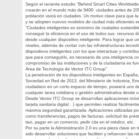
Según el reciente estudio “Behind Smart Cities Worldwide
crearán en el mundo más de 9400 ciudades antes de 205
población vivirá en ciudades. Un motivo clave para que l
y se adopten nuevos modelos de ciudad más eficientes en
“Ciudades inteligentes es sinónimo de ciudades sostenibl
conseguir la eficiencia en el uso de todos sus recursos di
desde cualquier dispositivo inteligente. Para lograr que 
niveles, además de contar con las infraestructuras tecno
dispositivos inteligentes con los que interactuar y contri
que para conseguirlo, es necesario de una inteligencia col
compromiso de las instituciones y de la ciudadanía es fu
Área de Tecnología de Vector ITC Group”
La penetración de los dispositivos inteligentes en España
Sociedad en Red de 2013, del Ministerio de Industria, En
ciudadano en un corto espacio de tiempo, poseerá uno de
cualquier tarea cotidiana o gestión administrativa desde un
Desde Vector ITC Group se desarrollan aplicaciones móviles
tarjeta sanitaria digital…) que permiten realizar fácilment
máxima seguridad garantizada. Aplicaciones utilizadas po
como transferencias, pagos de facturas, solicitud de pré
taxi, pagar en un comercio, pedir cita en el médico, etc.
Por su parte la Administración 2.0 es una pieza clave en 
sido desarrollar soluciones que faciliten y refuercen las r