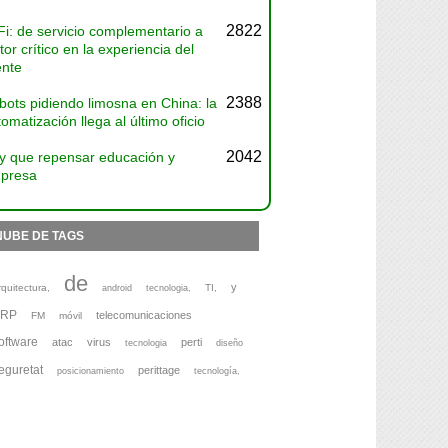
2822
Fi: de servicio complementario a
tor crítico en la experiencia del
ente
2388
bots pidiendo limosna en China: la
omatización llega al último oficio
2042
y que repensar educación y
presa
NUBE DE TAGS
de
y
rquitectura,
TI,
android
tecnologia,
ERP
telecomunicaciones
FM
móvil
oftware
atac
virus
perti
tecnologia
diseño
eguretat
perittage
posicionamiento
tecnología,