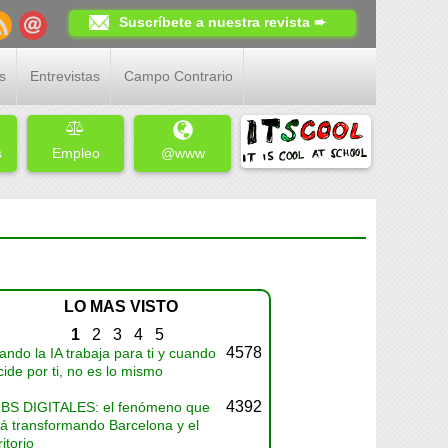
Suscríbete a nuestra revista ➨
s
Entrevistas
Campo Contrario
s
Empleo
@www
LO MAS VISTO
1
2
3
4
5
4578
ndo la IA trabaja para ti y cuando
ide por ti, no es lo mismo
4392
BS DIGITALES: el fenómeno que
tá transformando Barcelona y el
ritorio