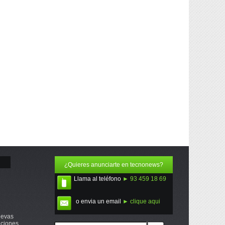
¿Quieres anunciarte en tecnonews?
Llama al teléfono
► 93 459 18 69
o envia un email
► clique aqui
uevas
ciones,