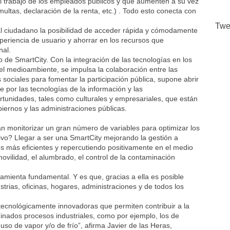
el trabajo de los empleados públicos y que aumenten a su vez
multas, declaración de la renta, etc.) . Todo esto conecta con
Twe
l ciudadano la posibilidad de acceder rápida y cómodamente
xperiencia de usuario y ahorrar en los recursos que
nal.
 de SmartCity. Con la integración de las tecnologías en los
el medioambiente, se impulsa la colaboración entre las
es sociales para fomentar la participación pública, supone abrir
e por las tecnologías de la información y las
rtunidades, tales como culturales y empresariales, que están
iernos y las administraciones públicas.
n monitorizar un gran número de variables para optimizar los
tivo? Llegar a ser una SmartCity mejorando la gestión a
ios más eficientes y repercutiendo positivamente en el medio
ovilidad, el alumbrado, el control de la contaminación
amienta fundamental. Y es que, gracias a ella es posible
trias, oficinas, hogares, administraciones y de todos los
ecnológicamente innovadoras que permiten contribuir a la
minados procesos industriales, como por ejemplo, los de
 uso de vapor y/o de frío”, afirma Javier de las Heras,