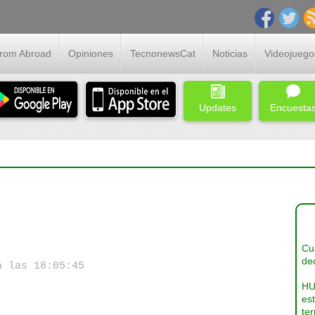
From Abroad
Opiniones
TecnonewsCat
Noticias
Videojuego
Updates
Encuesta
Cua
dec
a las 18:05:45
HU
es
ter