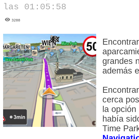
las 01:05:58
3288
Encontrar
aparcami
grandes n
además e
Encontrar
cerca posi
la opción
había sido
Time Par
Navigati