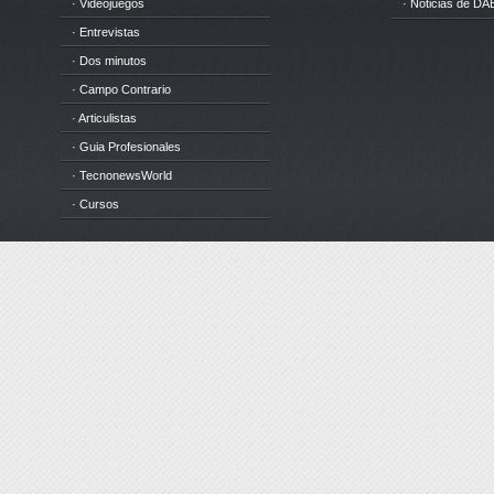
· Videojuegos
· Noticias de DA
· Entrevistas
· Dos minutos
· Campo Contrario
· Articulistas
· Guia Profesionales
· TecnonewsWorld
· Cursos