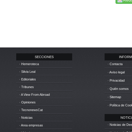
Redd
SECCIONES
INFORM
· Hemeroteca
· Contacta
· Silvia Leal
· Aviso legal
· Editoriales
· Privacidad
· Tribunes
· Quién somos
· A View From Abroad
· Sitemap
· Opiniones
· Política de Coo
· TecnonewsCat
· Noticias
NOTICIA
· Noticias de D
· Area empresas