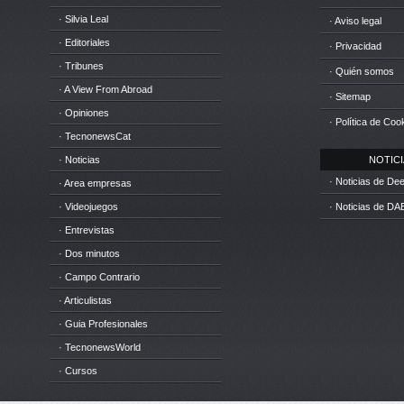
· Silvia Leal
· Aviso legal
· Editoriales
· Privacidad
· Tribunes
· Quién somos
· A View From Abroad
· Sitemap
· Opiniones
· Política de Coo
· TecnonewsCat
· Noticias
NOTICIA
· Noticias de D
· Area empresas
· Videojuegos
· Noticias de DA
· Entrevistas
· Dos minutos
· Campo Contrario
· Articulistas
· Guia Profesionales
· TecnonewsWorld
· Cursos