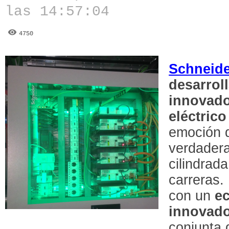
las 14:57:04
4750
Schneide
desarrol
innovado
eléctric
emoción 
verdader
cilindrada
carreras.
con un
e
innovado
conjunta 