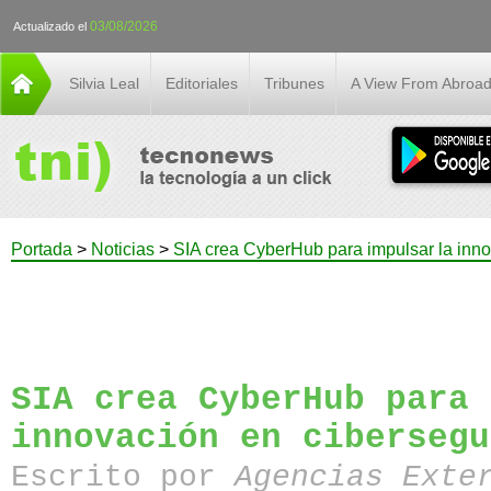
03/08/2026
Actualizado el
Silvia Leal
Editoriales
Tribunes
A View From Abroa
Portada
>
Noticias
>
SIA crea CyberHub para impulsar la inn
SIA crea CyberHub para 
innovación en cibersegu
Escrito por
Agencias Exte