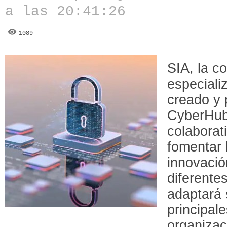
a las 20:41:26
1089
SIA, la c
especiali
creado y
CyberHub
colaborat
fomentar 
innovació
diferente
adaptará 
principal
organizac