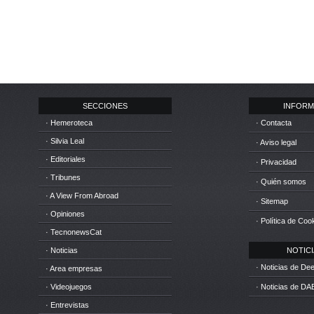
SECCIONES
INFORM
· Hemeroteca
· Contacta
· Silvia Leal
· Aviso legal
· Editoriales
· Privacidad
· Tribunes
· Quién somos
· A View From Abroad
· Sitemap
· Opiniones
· Política de Coo
· TecnonewsCat
· Noticias
NOTICIA
· Noticias de D
· Area empresas
· Videojuegos
· Noticias de DA
· Entrevistas