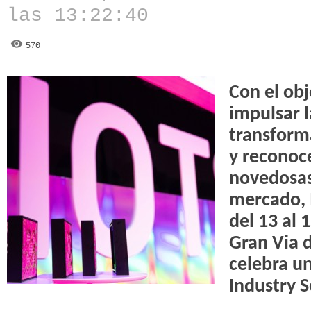
las 13:22:40
570
Con el obj
impulsar l
transforma
y reconoce
novedosas
mercado, 
del 13 al 
Gran Via d
celebra un
Industry 