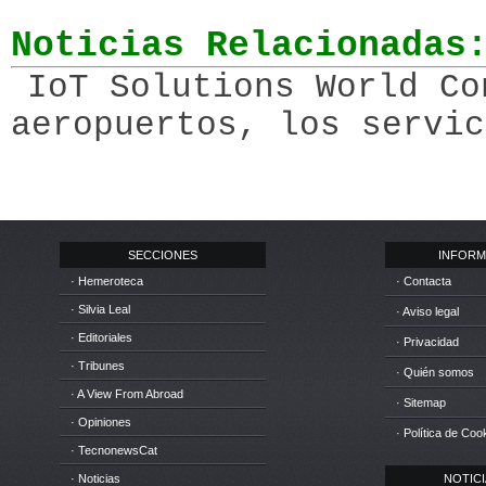
Noticias Relacionadas
IoT Solutions World Co
aeropuertos, los servic
SECCIONES
INFORM
· Hemeroteca
· Contacta
· Silvia Leal
· Aviso legal
· Editoriales
· Privacidad
· Tribunes
· Quién somos
· A View From Abroad
· Sitemap
· Opiniones
· Política de Coo
· TecnonewsCat
· Noticias
NOTICIA