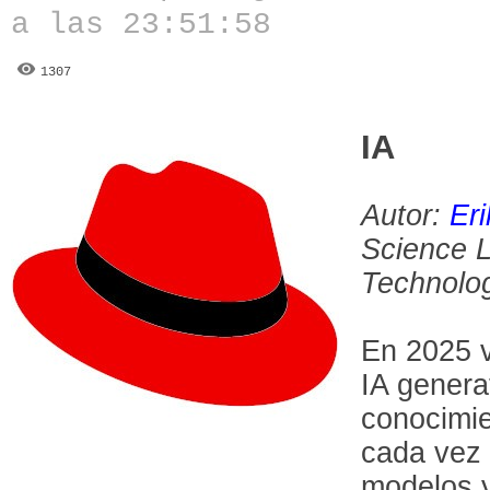
a las 23:51:58
1307
IA
Autor:
Er
Science 
Technolo
En 2025 v
IA genera
conocimie
cada vez 
modelos y