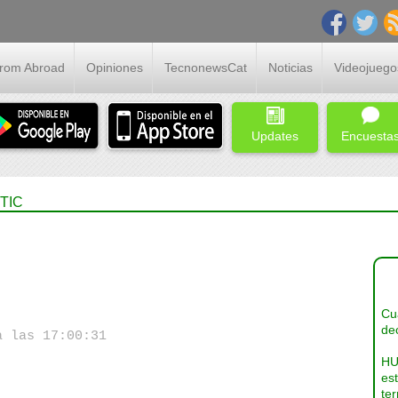
From Abroad
Opiniones
TecnonewsCat
Noticias
Videojuego
Updates
Encuesta
 TIC
Cua
dec
a las 17:00:31
HU
es
ter