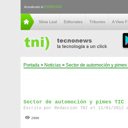
03/08/2026
Actualizado el
Silvia Leal
Editoriales
Tribunes
A View 
Portada
>
Noticias
>
Sector de automoción y pimes
Sector de automoción y pimes TIC
Escrito por
Redacción TNI
el 11/01/2012 
2906