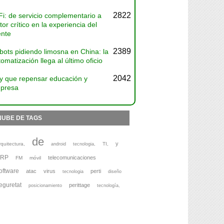
2822
Fi: de servicio complementario a
tor crítico en la experiencia del
ente
2389
bots pidiendo limosna en China: la
omatización llega al último oficio
2042
y que repensar educación y
presa
NUBE DE TAGS
de
y
rquitectura,
TI,
android
tecnologia,
ERP
telecomunicaciones
FM
móvil
oftware
atac
virus
perti
tecnologia
diseño
eguretat
perittage
posicionamiento
tecnología,