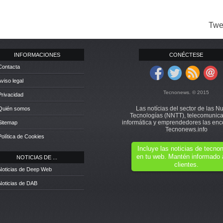
Twe
INFORMACIONES
CONÉCTESE
Contacta
Aviso legal
Tecnonews. © 2015
Privacidad
Las notícias del sector de las N
 Quién somos
Tecnologías (NNTT), telecomunica
informática y emprendedores las enc
Sitemap
Tecnonews.info
Política de Cookies
Incluye las noticias de tecn
en tu web. Mantén informado 
NOTICIAS DE ...
clientes.
Noticias de Deep Web
Noticias de DAB