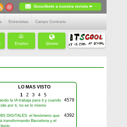
Suscríbete a nuestra revista ➨
s
Entrevistas
Campo Contrario
s
Empleo
@www
LO MAS VISTO
1
2
3
4
5
4579
ndo la IA trabaja para ti y cuando
ide por ti, no es lo mismo
4392
BS DIGITALES: el fenómeno que
tá transformando Barcelona y el
ritorio