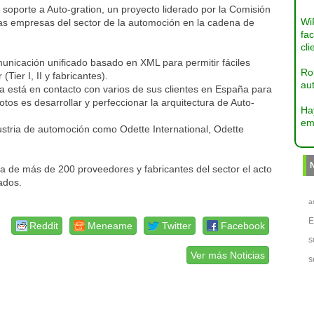
soporte a Auto-gration, un proyecto liderado por la Comisión
Wi
s empresas del sector de la automoción en la cadena de
fac
cli
unicación unificado basado en XML para permitir fáciles
Ro
Tier I, II y fabricantes).
aut
a está en contacto con varios de sus clientes en España para
lotos es desarrollar y perfeccionar la arquitectura de Auto-
Ha
em
dustria de automoción como Odette International, Odette
ia de más de 200 proveedores y fabricantes del sector el acto
ados.
a
Reddit
Meneame
Twitter
Facebook
s
Ver más Noticias
s