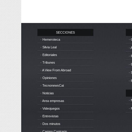
SECCIONES
· Hemeroteca
· 
· Silvia Leal
· 
· Editoriales
· 
· Tribunes
·
· A View From Abroad
· 
· Opiniones
· 
· TecnonewsCat
· Noticias
· 
· Area empresas
· Videojuegos
· 
· Entrevistas
· Dos minutos
· Campo Contrario