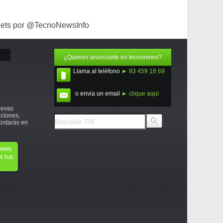
ets por @TecnoNewsInfo
¿Quieres anunciarte en tecnonews?
Llama al teléfono
► 93 459 18 69
o envia un email
► clique aqui
uevas
ciones,
ontarás en
onews
a tus