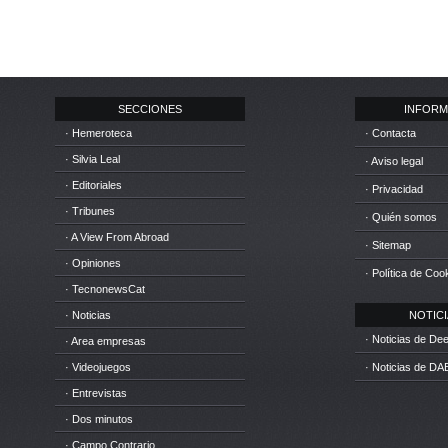
SECCIONES
INFORM
· Hemeroteca
· Contacta
· Silvia Leal
· Aviso legal
· Editoriales
· Privacidad
· Tribunes
· Quién somos
· A View From Abroad
· Sitemap
· Opiniones
· Política de Coo
· TecnonewsCat
· Noticias
NOTICIA
· Noticias de D
· Area empresas
· Videojuegos
· Noticias de DA
· Entrevistas
· Dos minutos
· Campo Contrario