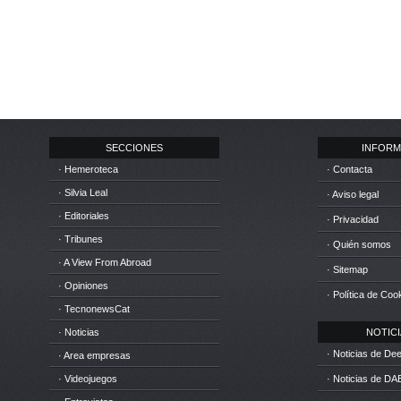
SECCIONES
INFORM
· Hemeroteca
· Contacta
· Silvia Leal
· Aviso legal
· Editoriales
· Privacidad
· Tribunes
· Quién somos
· A View From Abroad
· Sitemap
· Opiniones
· Política de Coo
· TecnonewsCat
· Noticias
NOTICIA
· Noticias de D
· Area empresas
· Videojuegos
· Noticias de DA