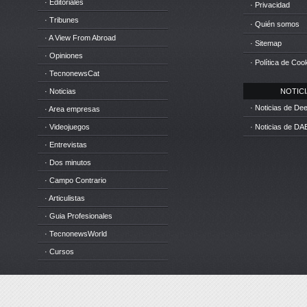
· Editoriales
· Privacidad
· Tribunes
· Quién somos
· A View From Abroad
· Sitemap
· Opiniones
· Política de Coo
· TecnonewsCat
· Noticias
NOTICIA
· Noticias de D
· Area empresas
· Videojuegos
· Noticias de DA
· Entrevistas
· Dos minutos
· Campo Contrario
· Articulistas
· Guia Profesionales
· TecnonewsWorld
· Cursos