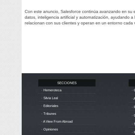
Con este anuncio, Salesforce continúa avanzando en su e
datos, inteligencia artificial y automatización, ayudando
relacionan con sus clientes y operan en un entorno cada v
SECCIONES
· Hemeroteca
· 
· Silvia Leal
· 
· Editoriales
· 
· Tribunes
·
· A View From Abroad
· 
· Opiniones
· 