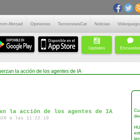
From Abroad
Opiniones
TecnonewsCat
Noticias
Videojuego
Updates
Encuesta
erzan la acción de los agentes de IA
Cua
an la acción de los agentes de IA
dec
26 a las 11:22:19
HU
es
ter