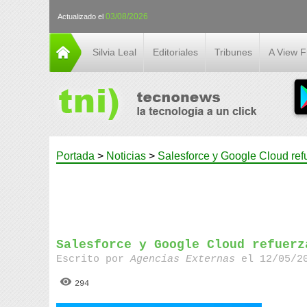
03/08/2026
Actualizado el
Silvia Leal
Editoriales
Tribunes
A View 
Portada
>
Noticias
>
Salesforce y Google Cloud refu
Salesforce y Google Cloud refuerz
Escrito por
Agencias Externas
el 12/05/20
294