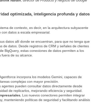
arthik Narain
, director de Producto y Negocio de Google
idad optimizada, inteligencia profunda y datos
stema de contexto, es decir, en la arquitectura subyacente
con datos a escala empresarial.
s sus datos allí donde se encuentran, para que no tenga que
as de datos. Desde registros de CRM y señales de clientes
de BigQuery, estas conexiones de datos permiten a los
 fuera de su alcance.
gentforce incorpora los modelos Gemini, capaces de
r tareas complejas con mayor precisión.
 agentes pueden consultar datos directamente desde
dad de replicarlos, mejorando eficiencia y seguridad.
mpresariales.
Los nuevos conectores permiten integrar
 manteniendo políticas de seguridad y facilitando análisis