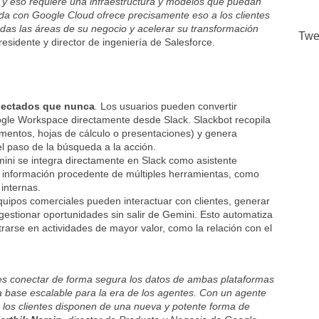
c, y eso requiere una infraestructura y modelos que puedan
ada con Google Cloud ofrece precisamente eso a los clientes
as las áreas de su negocio y acelerar su transformación
Twe
presidente y director de ingeniería de Salesforce.
nectados que nunca
.
Los usuarios pueden convertir
gle Workspace directamente desde Slack. Slackbot recopila
mentos, hojas de cálculo o presentaciones) y genera
 el paso de la búsqueda a la acción.
mini se integra directamente en Slack como asistente
 información procedente de múltiples herramientas, como
internas.
uipos comerciales pueden interactuar con clientes, generar
estionar oportunidades sin salir de Gemini. Esto automatiza
rarse en actividades de mayor valor, como la relación con el
tes conectar de forma segura los datos de ambas plataformas
na base escalable para la era de los agentes. Con un agente
, los clientes disponen de una nueva y potente forma de