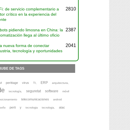
2810
Fi: de servicio complementario a
tor crítico en la experiencia del
ente
2387
bots pidiendo limosna en China: la
omatización llega al último oficio
2041
a nueva forma de conectar
ustria, tecnología y oportunidades
NUBE DE TAGS
ERP
perittage
virus
M
TI,
arquitectura,
de
seguretat
software
móvil
tecnología,
telecomunicaciones
osicionamiento
android
perti
y
atac
iseño
tecnologia
tecnologia,