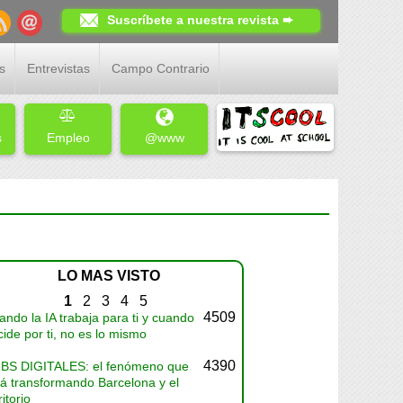
Suscríbete a nuestra revista ➨
s
Entrevistas
Campo Contrario
s
Empleo
@www
LO MAS VISTO
1
2
3
4
5
4509
ndo la IA trabaja para ti y cuando
ide por ti, no es lo mismo
4390
BS DIGITALES: el fenómeno que
tá transformando Barcelona y el
ritorio