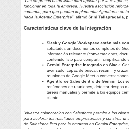
“Las empresas están listas para apostar por la IA agenti
funcionar en toda la empresa. Nuestra asociación reforz
comunes, para que puedan implementar Agentforce en tod
hacia la Agentic Enterprise”
, afirmó
Srini Tallapragada
, 
Características clave de la integración
Slack y Google Workspace están más co
solicitudes en documentos completos de Goo
información relevante (conversaciones, docu
contenido listo para compartir, simplificando
Gemini Enterprise integrado en Slack
. Ge
avanzado, capaz de buscar, resumir y cruzar
reuniones de Google Meet o conversaciones 
Agentforce Sales dentro de Gemini.
Los eq
resúmenes de reuniones, detectar riesgos o g
tareas manuales y permite a los equipos cent
cliente.
“Nuestra colaboración con Salesforce permite a los clien
para acelerar los resultados empresariales y construir u
de Salesforce listo para la empresa en Gemini Enterprise