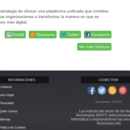
strategia de ofrecer una plataforma unificada que combine
 a las organizaciones a transformar la manera en que se
ez más digital.
Reddit
Meneame
Twitter
Facebook
Ver más Noticias
INFORMACIONES
CONÉCTESE
Contacta
Aviso legal
Tecnonews. © 2015
Privacidad
Las notícias del sector de las N
 Quién somos
Tecnologías (NNTT), telecomunica
informática y emprendedores las enc
Sitemap
Tecnonews.info
Política de Cookies