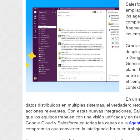
Salesf
amplia
los age
complet
fragmen
las em
Gracia
desple
o Goog
Gemini 
plano.
entre d
el tie
context
En un 
datos distribuidos en múltiples sistemas, el verdadero ret
acciones relevantes. Con estas nuevas integraciones, Sal
que los equipos trabajen con una visión unificada y en tie
Google Cloud y Salesforce en todas las capas de la
Agent
compromiso que convierten la inteligencia bruta en traba