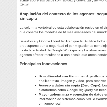
actuar sobre sus datos con rapidez y confianza”, afirmó
K
Cloud.
Ampliación del contexto de los agentes: segur
sin copia
La columna vertebral de esta colaboración reside en el si
que conecta los modelos de IA más avanzados del mundo 
Salesforce y Google Cloud facilitan que la IA utilice todo
preocuparse por la seguridad ni por migraciones complej
hasta la actividad de Google Workspace y los almacenes 
agentes ofrecer resultados a una escala que antes estaba
Principales innovaciones
IA multimodal con Gemini en Agentforce.
A
analizar texto, imagen y vídeo, para resolve
Acceso a datos sin copia (Zero Copy).
Los
plataformas como Google BigQuery sin necesi
Mayor gobernanza y conexión de datos e
información de sistemas como SAP o Workday,
en tiempo real.