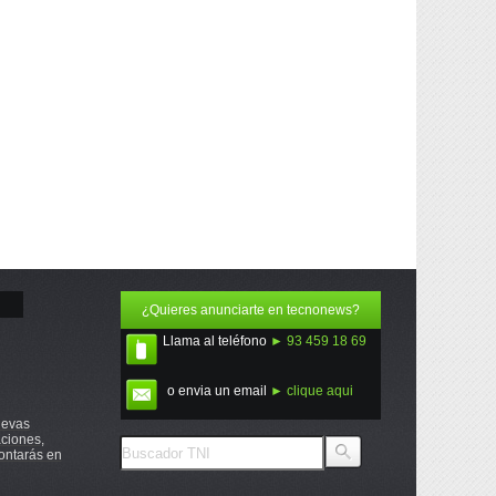
¿Quieres anunciarte en tecnonews?
Llama al teléfono
► 93 459 18 69
o envia un email
► clique aqui
uevas
ciones,
ontarás en