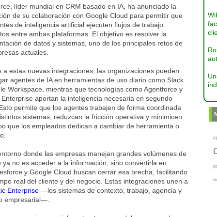
orce, líder mundial en CRM basado en IA, ha anunciado la
Wi
ción de su colaboración con Google Cloud para permitir que
fac
ntes de inteligencia artificial ejecuten flujos de trabajo
cli
os entre ambas plataformas. El objetivo es resolver la
tación de datos y sistemas, uno de los principales retos de
Ro
presas actuales.
aut
s a estas nuevas integraciones, las organizaciones pueden
Un
gar agentes de IA en herramientas de uso diario como Slack
ind
le Workspace, mientras que tecnologías como Agentforce y
Enterprise aportan la inteligencia necesaria en segundo
 Esto permite que los agentes trabajen de forma coordinada
istintos sistemas, reduzcan la fricción operativa y minimicen
mpo que los empleados dedican a cambiar de herramienta o
o.
F
entorno donde las empresas manejan grandes volúmenes de
o ya no es acceder a la información, sino convertirla en
p
esforce y Google Cloud buscan cerrar esa brecha, facilitando
mpo real del cliente y del negocio. Estas integraciones unen a
d
ic Enterprise
—los sistemas de contexto, trabajo, agencia y
jo empresarial—.