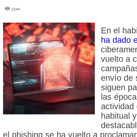
1244
En el hab
ha dado e
ciberame
vuelto a 
campañas
envío de 
siguen pa
las époc
actividad
habitual 
destacabl
el phishing se ha vuelto a proclama