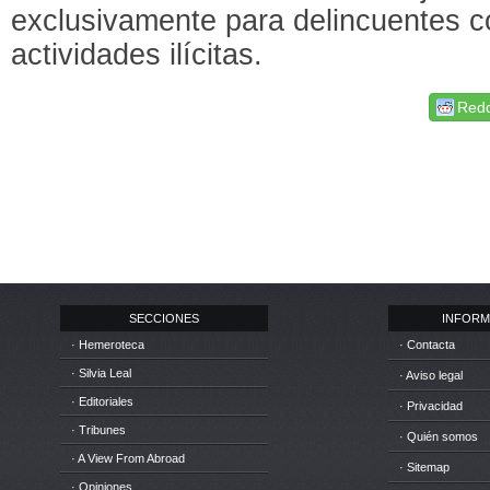
exclusivamente para delincuentes co
actividades ilícitas.
Redd
SECCIONES
INFORM
· Hemeroteca
· Contacta
· Silvia Leal
· Aviso legal
· Editoriales
· Privacidad
· Tribunes
· Quién somos
· A View From Abroad
· Sitemap
· Opiniones