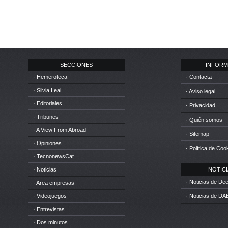
SECCIONES
INFORM
· Hemeroteca
· Contacta
· Silvia Leal
· Aviso legal
· Editoriales
· Privacidad
· Tribunes
· Quién somos
· A View From Abroad
· Sitemap
· Opiniones
· Política de Coo
· TecnonewsCat
· Noticias
NOTICIA
· Noticias de D
· Area empresas
· Videojuegos
· Noticias de DA
· Entrevistas
· Dos minutos