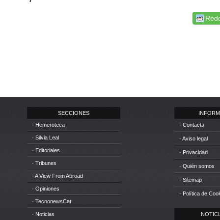
Redd
SECCIONES
INFORM
· Hemeroteca
· Contacta
· Silvia Leal
· Aviso legal
· Editoriales
· Privacidad
· Tribunes
· Quién somos
· A View From Abroad
· Sitemap
· Opiniones
· Política de Coo
· TecnonewsCat
· Noticias
NOTICIA