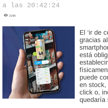
a las 20:42:24
2195
El ‘ir de
gracias a
smartpho
está oblig
estableci
físicamen
puede con
en stock,
click o, i
quedaría 