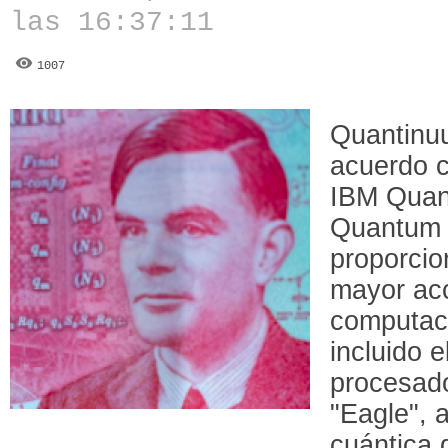
las 16:37:11
1007
Quantinu
acuerdo c
IBM Quan
Quantum 
proporcio
mayor acc
computaci
incluido 
procesado
"Eagle", 
cuántica 