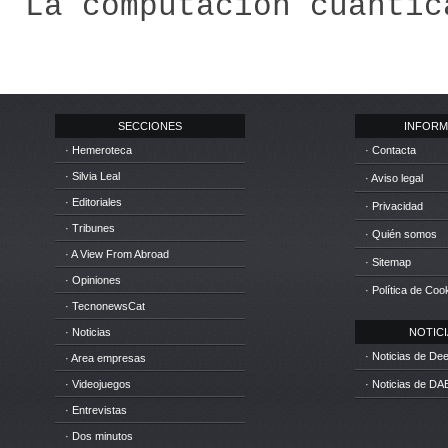
La computación cuántic
SECCIONES
INFORM
· Hemeroteca
· Contacta
· Silvia Leal
· Aviso legal
· Editoriales
· Privacidad
· Tribunes
· Quién somos
· A View From Abroad
· Sitemap
· Opiniones
· Política de Coo
· TecnonewsCat
· Noticias
NOTICIA
· Noticias de D
· Area empresas
· Videojuegos
· Noticias de DA
· Entrevistas
· Dos minutos