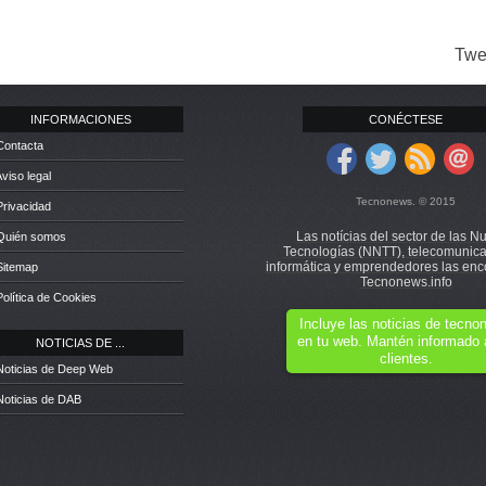
Twe
INFORMACIONES
CONÉCTESE
Contacta
Aviso legal
Tecnonews. © 2015
Privacidad
Las notícias del sector de las N
 Quién somos
Tecnologías (NNTT), telecomunica
informática y emprendedores las enc
Sitemap
Tecnonews.info
Política de Cookies
Incluye las noticias de tecn
en tu web. Mantén informado 
NOTICIAS DE ...
clientes.
Noticias de Deep Web
Noticias de DAB