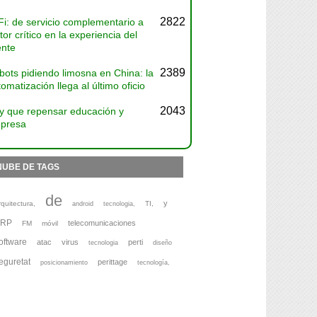
2822
Fi: de servicio complementario a
tor crítico en la experiencia del
ente
2389
bots pidiendo limosna en China: la
omatización llega al último oficio
2043
y que repensar educación y
presa
NUBE DE TAGS
de
y
rquitectura,
TI,
android
tecnologia,
ERP
telecomunicaciones
FM
móvil
oftware
atac
virus
perti
tecnologia
diseño
eguretat
perittage
posicionamiento
tecnología,