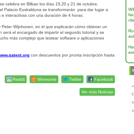
e celebra en Bilbao los días 19,20 y 21 de octubre,
Wi
 del Palacio Euskalduna se transformarán para dar lugar a
fac
 e interactivas con una duración de 4 horas.
cli
 y Peter Wijnhoven, en el que explicarán cómo obtener un
Ro
n será el encargado de impartir el segundo tutorial y se
aut
mucho más complejo que testear software o aplicaciones
Ha
em
www.qatest.org
con descuentos por pronta inscripción hasta
Reddit
Meneame
Twitter
Facebook
a
Ver más Noticias
s
s