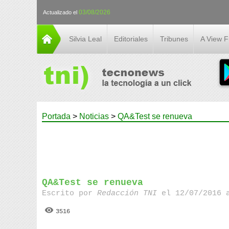
03/08/2026
Actualizado el
Silvia Leal
Editoriales
Tribunes
A View 
Portada
>
Noticias
>
QA&Test se renueva
QA&Test se renueva
Escrito por
Redacción TNI
el 12/07/2016 
3516