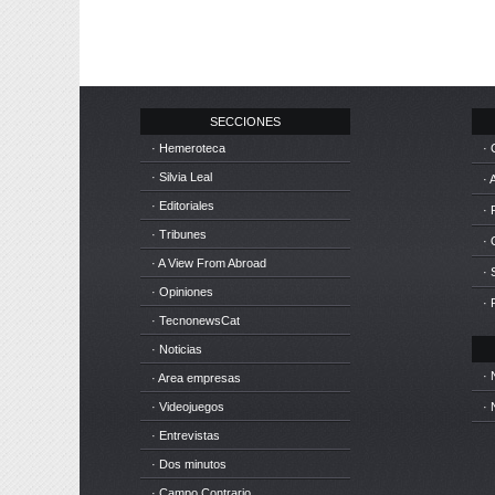
SECCIONES
· Hemeroteca
· 
· Silvia Leal
· 
· Editoriales
· 
· Tribunes
·
· A View From Abroad
· 
· Opiniones
· 
· TecnonewsCat
· Noticias
· 
· Area empresas
· Videojuegos
· 
· Entrevistas
· Dos minutos
· Campo Contrario