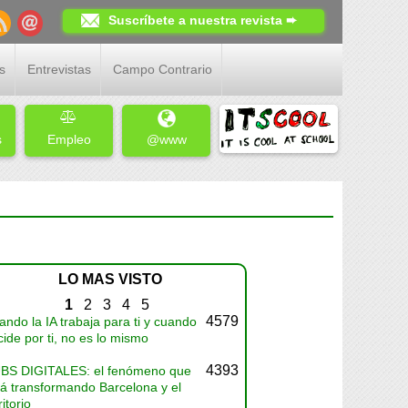
Suscríbete a nuestra revista ➨
s
Entrevistas
Campo Contrario
s
Empleo
@www
LO MAS VISTO
1
2
3
4
5
4579
ndo la IA trabaja para ti y cuando
ide por ti, no es lo mismo
4393
BS DIGITALES: el fenómeno que
tá transformando Barcelona y el
ritorio