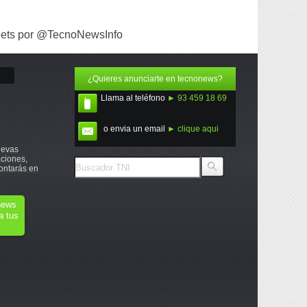
ets por @TecnoNewsInfo
¿Quieres anunciarte en tecnonews?
Llama al teléfono
► 93 459 18 69
o envia un email
► clique aqui
uevas
ciones,
ontarás en
onews
a tus