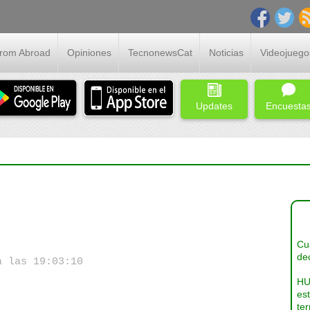
From Abroad
Opiniones
TecnonewsCat
Noticias
Videojuego
Updates
Encuesta
Cua
dec
a las 19:03:10
HU
es
ter