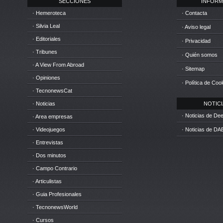
SECCIONES
INFORM
· Hemeroteca
· Contacta
· Silvia Leal
· Aviso legal
· Editoriales
· Privacidad
· Tribunes
· Quién somos
· A View From Abroad
· Sitemap
· Opiniones
· Política de Coo
· TecnonewsCat
· Noticias
NOTICIA
· Noticias de D
· Area empresas
· Videojuegos
· Noticias de DA
· Entrevistas
· Dos minutos
· Campo Contrario
· Articulistas
· Guia Profesionales
· TecnonewsWorld
· Cursos