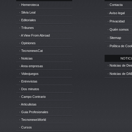
· Hemeroteca
· Contacta
· Silvia Leal
· Aviso legal
· Editoriales
· Privacidad
· Tribunes
· Quién somos
· A View From Abroad
· Sitemap
· Opiniones
· Política de Coo
· TecnonewsCat
· Noticias
NOTICIA
· Noticias de D
· Area empresas
· Videojuegos
· Noticias de DA
· Entrevistas
· Dos minutos
· Campo Contrario
· Articulistas
· Guia Profesionales
· TecnonewsWorld
· Cursos