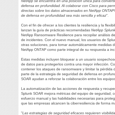
NetApp se encuentra en una posición única para converti
defensa en profundidad. Al colaborar con Cisco para per
directas sobre los datos almacenados en NetApp ONTAP®,
de defensa en profundidad sea más sencilla y eficaz
".
Con el fin de ofrecer a los clientes la resiliencia y la fle
lanzan la guía de prácticas recomendadas
NetApp Splun
NetApp Ransomware Resilience para recopilar análisis de l
de incidentes. Con el nuevo manual, los usuarios de Spl
otras soluciones, para tomar automáticamente medidas d
NetApp ONTAP como parte integral de su respuesta a inc
Estas medidas incluyen bloquear a un usuario sospechoso
de datos para protegerlos contra una mayor infección. Co
contener los ataques de ransomware y limitar la pérdida
parte de la estrategia de seguridad de defensa en profu
SOAR ayudan a reforzar la colaboración entre los equip
La automatización de las acciones de respuesta y recupe
Splunk SOAR mejora métricas del equipo de seguridad, c
esfuerzo manual y las habilidades necesarias para prote
que las empresas alcancen la ciberresiliencia de forma má
"
Las estrategias de seguridad eficaces requieren visibilida