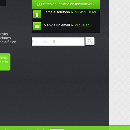
¿Quieres anunciarte en tecnonews?
Llama al teléfono
► 93 459 18 69
o envia un email
► clique aqui
uevas
ciones,
ontarás en
onews
a tus