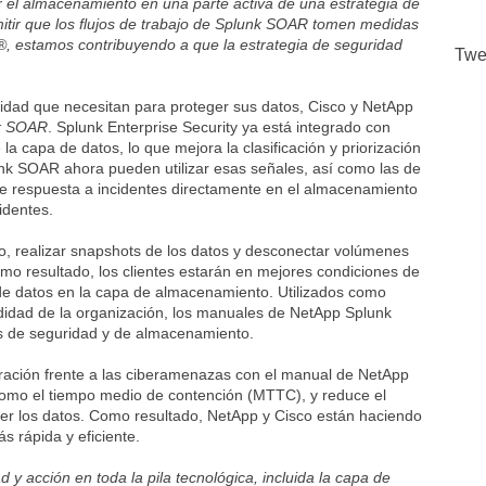
r el almacenamiento en una parte activa de una estrategia de
mitir que los flujos de trabajo de Splunk SOAR tomen medidas
 estamos contribuyendo a que la estrategia de seguridad
Twe
xibilidad que necesitan para proteger sus datos, Cisco y NetApp
k SOAR
. Splunk Enterprise Security ya está integrado con
a capa de datos, lo que mejora la clasificación y priorización
unk SOAR ahora pueden utilizar esas señales, así como las de
e respuesta a incidentes directamente en el almacenamiento
identes.
, realizar snapshots de los datos y desconectar volúmenes
mo resultado, los clientes estarán en mejores condiciones de
 de datos en la capa de almacenamiento. Utilizados como
ndidad de la organización, los manuales de NetApp Splunk
os de seguridad y de almacenamiento.
ración frente a las ciberamenazas con el manual de NetApp
omo el tiempo medio de contención (MTTC), y reduce el
ger los datos. Como resultado, NetApp y Cisco están haciendo
s rápida y eficiente.
d y acción en toda la pila tecnológica, incluida la capa de