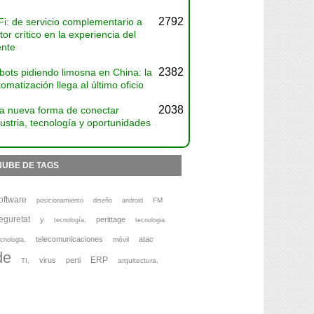
2792
Fi: de servicio complementario a
tor crítico en la experiencia del
ente
2382
bots pidiendo limosna en China: la
omatización llega al último oficio
2038
a nueva forma de conectar
ustria, tecnología y oportunidades
NUBE DE TAGS
oftware
FM
posicionamiento
diseño
android
eguretat
y
perittage
tecnología,
tecnologia
telecomunicaciones
atac
móvil
cnologia,
de
ERP
virus
perti
TI,
arquitectura,