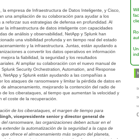
Wi
 la empresa de Infraestructura de Datos Inteligente, y Cisco,
fac
an una ampliación de su colaboración para ayudar a los
cli
s a reforzar sus estrategias de defensa en profundidad. Al
r la infraestructura de datos inteligente con capacidades
Ro
das de análisis y observabilidad, NetApp y Splunk han
aut
ionado una visibilidad profunda y en tiempo real del estado
acenamiento y la infraestructura. Juntas, están ayudando a
Un
anizaciones a convertir los datos operativos en información
ind
e mejora la fiabilidad, la seguridad y los resultados
ariales. Al ampliar su colaboración con el nuevo manual de
 Splunk Security Orchestration, Automation, and Response
, NetApp y Splunk están ayudando a las compañías a
r los ataques de ransomware y limitar la pérdida de datos en
a de almacenamiento, mejorando la contención del radio de
s
 de los ciberataques, al tiempo que aumentan la velocidad y
s
 el coste de la recuperación.
te
icación de los ciberataques, el margen de tiempo para
ingh, vicepresidente senior y director general de
to del ransomware, las organizaciones deben actuar en el
 extender la automatización de la seguridad a la capa de
que ofrece el almacenamiento más seguro del planeta,