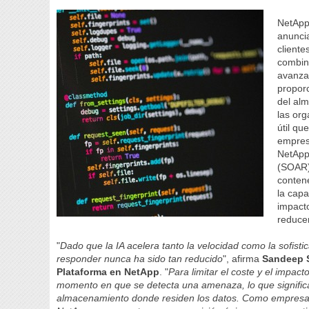
NetApp,
anunci
cliente
combina
avanza
proporc
del alm
las org
útil qu
empres
NetApp
(SOAR)
contene
la cap
impacto
reducen
"
Dado que la IA acelera tanto la velocidad como la sofist
responder nunca ha sido tan reducido
", afirma
Sandeep S
Plataforma en NetApp
. "
Para limitar el coste y el impac
momento en que se detecta una amenaza, lo que significa
almacenamiento donde residen los datos. Como empresa 