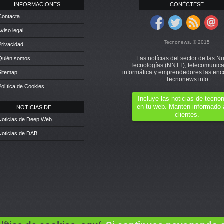
INFORMACIONES
CONÉCTESE
Contacta
Aviso legal
Tecnonews. © 2015
Privacidad
Las notícias del sector de las N
 Quién somos
Tecnologías (NNTT), telecomunica
informática y emprendedores las enc
Sitemap
Tecnonews.info
Política de Cookies
Incluye las noticias de tecn
en tu web. Mantén informado 
NOTICIAS DE ...
clientes.
Noticias de Deep Web
Noticias de DAB