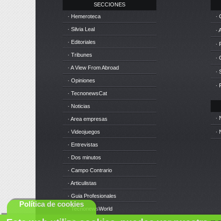
SECCIONES
· Hemeroteca
· 
· Silvia Leal
· 
· Editoriales
· 
· Tribunes
·
· A View From Abroad
· 
· Opiniones
· 
· TecnonewsCat
· Noticias
· 
· Area empresas
· Videojuegos
· 
· Entrevistas
· Dos minutos
· Campo Contrario
· Articulistas
· Guia Profesionales
Política de cookies
· TecnonewsWorld