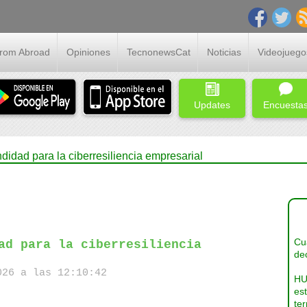
From Abroad
Opiniones
TecnonewsCat
Noticias
Videojuego
Updates
Encuesta
didad para la ciberresiliencia empresarial
Cua
ad para la ciberresiliencia
dec
26 a las 12:10:42
HU
es
ter