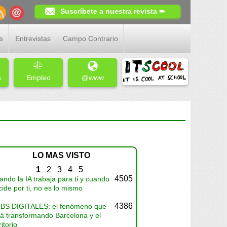
Suscríbete a nuestra revista ➨
s
Entrevistas
Campo Contrario
s
Empleo
@www
LO MAS VISTO
1
2
3
4
5
4505
ndo la IA trabaja para ti y cuando
ide por ti, no es lo mismo
4386
BS DIGITALES: el fenómeno que
tá transformando Barcelona y el
ritorio