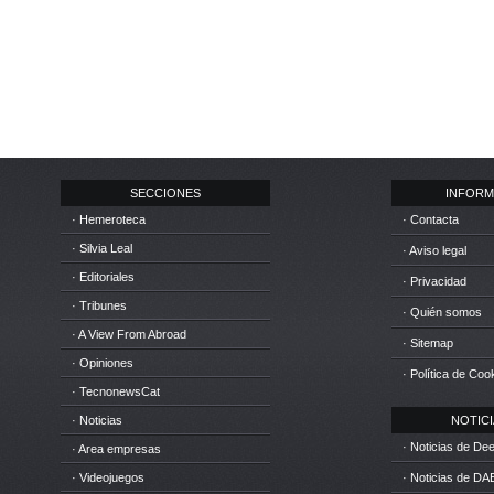
SECCIONES
INFORM
· Hemeroteca
· Contacta
· Silvia Leal
· Aviso legal
· Editoriales
· Privacidad
· Tribunes
· Quién somos
· A View From Abroad
· Sitemap
· Opiniones
· Política de Coo
· TecnonewsCat
· Noticias
NOTICIA
· Noticias de D
· Area empresas
· Videojuegos
· Noticias de DA