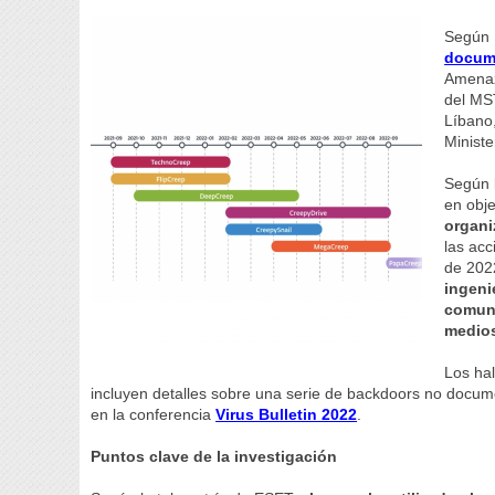
Según 
docume
Amenaz
del MS
Líbano,
Ministe
Según 
en obje
organi
las ac
de 2022
ingeni
comuni
medios
Los hal
incluyen detalles sobre una serie de backdoors no docum
en la conferencia
Virus Bulletin 2022
.
Puntos clave de la investigación