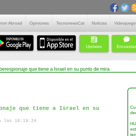
From Abroad
Opiniones
TecnonewsCat
Noticias
Videojuego
Updates
Encuesta
respionaje que tiene a Israel en su punto de mira
Cua
onaje que tiene a Israel en su
dec
a las 18:19:24
HU
es
ter