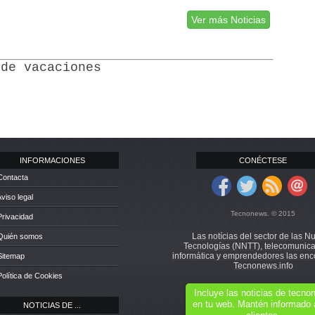
Ver más Noticias
 de vacaciones
INFORMACIONES
CONÉCTESE
Contacta
Aviso legal
Tecnonews. © 2015
Privacidad
Las notícias del sector de las N
 Quién somos
Tecnologías (NNTT), telecomunica
informática y emprendedores las enc
Sitemap
Tecnonews.info
Política de Cookies
Incluye las noticias de tecn
en tu web. Mantén informado 
NOTICIAS DE ...