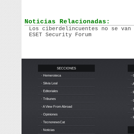
Noticias Relacionadas:
Los ciberdelincuentes no se van
ESET Security Forum
SECCIONES
· Hemeroteca
· 
· Silvia Leal
· 
· Editoriales
· 
· Tribunes
·
· A View From Abroad
· 
· Opiniones
· 
· TecnonewsCat
· Noticias