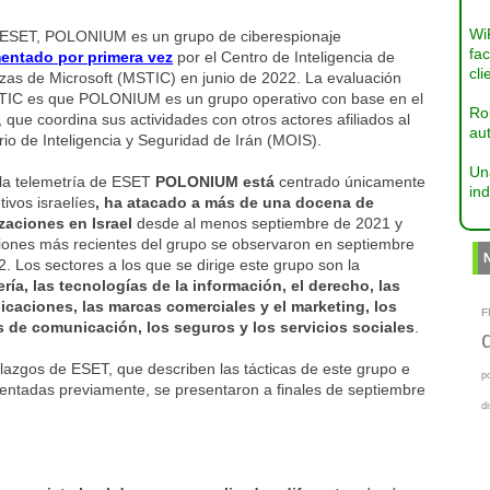
Wi
ESET, POLONIUM es un grupo de ciberespionaje
fac
ntado por primera vez
por el Centro de Inteligencia de
cli
as de Microsoft (MSTIC) en junio de 2022. La evaluación
TIC es que POLONIUM es un grupo operativo con base en el
Ro
 que coordina sus actividades con otros actores afiliados al
aut
rio de Inteligencia y Seguridad de Irán (MOIS).
Un
la telemetría de ESET
POLONIUM está
centrado únicamente
ind
tivos israelíes
, ha atacado a más de una docena de
zaciones en Israel
desde al menos septiembre de 2021 y
ciones más recientes del grupo se observaron en septiembre
. Los sectores a los que se dirige este grupo son la
ería, las tecnologías de la información, el derecho, las
caciones, las marcas comerciales y el marketing, los
F
 de comunicación, los seguros y los servicios sociales
.
lazgos de ESET, que describen las tácticas de este grupo e
p
entadas previamente, se presentaron a finales de septiembre
d