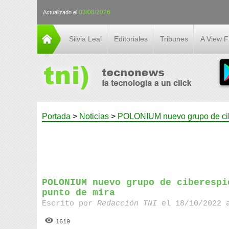
03/08/2026
Actualizado el
Silvia Leal
Editoriales
Tribunes
A View 
Portada
>
Noticias
>
POLONIUM nuevo grupo de cibe
POLONIUM nuevo grupo de ciberespi
punto de mira
Escrito por
Redacción TNI
el 18/10/2022 
1619