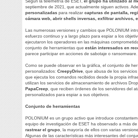
Según la telemetría de ESET,
el grupo ha utilizado al
septiembre de 2021, que actualmente siguen activos. Ad
personalizadas
para realizar
capturas de pantalla, regi
cámara web, abrir shells inversas, exfiltrar archivos, 
Las numerosas versiones y cambios que POLONIUM intro
esfuerzo continuo y a largo plazo para espiar a los obj
ejecutaron los operadores en las máquinas comprometida
conjunto de herramientas que
están interesados en rec
parece participar en acciones de sabotaje o ransomware.
Como se puede observar en la gráfica, el conjunto de h
personalizados:
CreepyDrive
, que abusa de los servici
que ejecuta los comandos recibidos desde la propia infra
utilizan los servicios de almacenamiento de archivos Dr
PapaCreep
, que reciben órdenes de los servidores del a
personalizados para espiar a sus objetivos.
Conjunto de herramientas
POLONIUM es un grupo activo que introduce constantemen
equipo de investigación de ESET ha observado a más d
rastrear el grupo
, la mayoría de ellos con varias versi
Algunas de las características más interesantes del conj