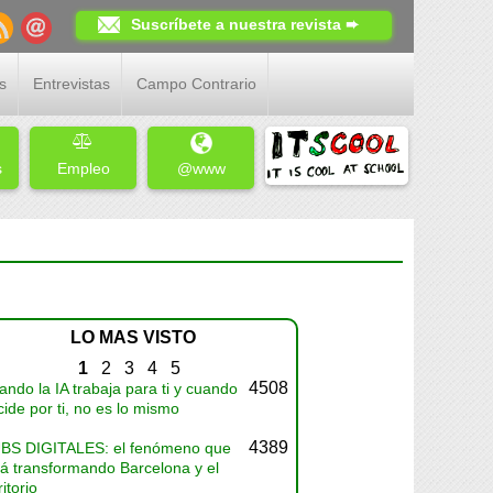
Suscríbete a nuestra revista ➨
s
Entrevistas
Campo Contrario
s
Empleo
@www
LO MAS VISTO
1
2
3
4
5
4508
ndo la IA trabaja para ti y cuando
ide por ti, no es lo mismo
4389
BS DIGITALES: el fenómeno que
tá transformando Barcelona y el
ritorio