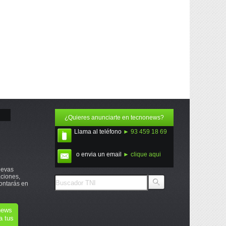
¿Quieres anunciarte en tecnonews?
Llama al teléfono
► 93 459 18 69
o envia un email
► clique aqui
uevas
ciones,
ontarás en
onews
a tus