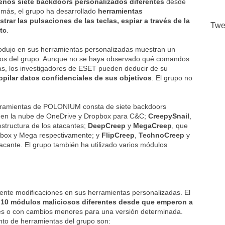
 menos siete backdoors personalizados diferentes
desde
emás, el grupo ha desarrollado
herramientas
strar las pulsaciones de las teclas, espiar a través de la
Twe
etc
.
dujo en sus herramientas personalizadas muestran un
etivos del grupo. Aunque no se haya observado qué comandos
s, los investigadores de ESET pueden deducir de su
opilar datos confidenciales de sus objetivos
. El grupo no
erramientas de POLONIUM consta de siete backdoors
os en la nube de OneDrive y Dropbox para C&C;
CreepySnail
,
estructura de los atacantes;
DeepCreep
y
MegaCreep
, que
opbox y Mega respectivamente; y
FlipCreep
,
TechnoCreep
y
tacante. El grupo también ha utilizado varios módulos
te modificaciones en sus herramientas personalizadas. El
e
10 módulos maliciosos diferentes desde que emperon a
ones o con cambios menores para una versión determinada.
unto de herramientas del grupo son: