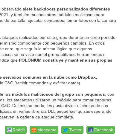
 observado
siete backdoors personalizados diferentes
 2021, y también muchos otros módulos maliciosos para
ras de pantalla, ejecutar comandos, tomar fotos con la cámara
os ataques realizados por este grupo durante un corto periodo
o el mismo componente con pequeños cambios. En otros
sde cero, que seguía la misma lógica que algunos
casos se ha visto que el grupo utilizase herramientas o
indica que
POLONIUM construye y mantiene sus propias
e servicios comunes en la nube como Dropbox,
 C&C (recibir comandos y exfiltrar datos).
de los módulos maliciosos del grupo son pequeños
, con
sos, los atacantes utilizaron un módulo para tomar capturas
de C&C. Del mismo modo, les gusta dividir el código de sus
liciosa en varias librerías DLL pequeñas, quizás esperando
observen la cadena de ataque completa.
Reddit
Meneame
Twitter
Facebook