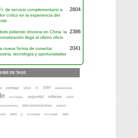
2804
Fi: de servicio complementario a
tor crítico en la experiencia del
ente
2386
bots pidiendo limosna en China: la
omatización llega al último oficio
2041
a nueva forma de conectar
ustria, tecnología y oportunidades
NUBE DE TAGS
ERP
perittage
virus
M
TI,
arquitectura,
de
seguretat
software
móvil
tecnología,
telecomunicaciones
osicionamiento
android
perti
y
atac
iseño
tecnologia
tecnologia,