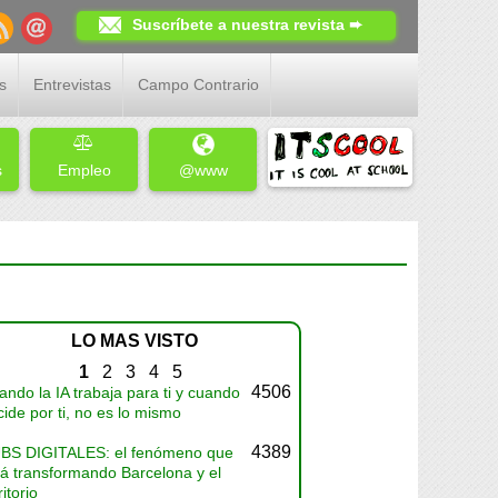
Suscríbete a nuestra revista ➨
s
Entrevistas
Campo Contrario
s
Empleo
@www
LO MAS VISTO
1
2
3
4
5
4506
ndo la IA trabaja para ti y cuando
ide por ti, no es lo mismo
4389
BS DIGITALES: el fenómeno que
tá transformando Barcelona y el
ritorio