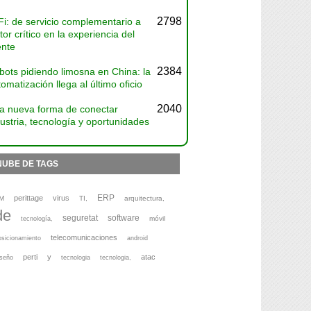
2798
Fi: de servicio complementario a
tor crítico en la experiencia del
ente
2384
bots pidiendo limosna en China: la
omatización llega al último oficio
2040
a nueva forma de conectar
ustria, tecnología y oportunidades
NUBE DE TAGS
ERP
perittage
virus
M
TI,
arquitectura,
de
seguretat
software
móvil
tecnología,
telecomunicaciones
osicionamiento
android
perti
y
atac
iseño
tecnologia
tecnologia,