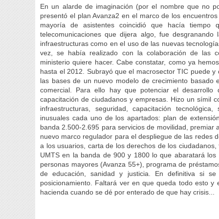
En un alarde de imaginación (por el nombre que no por 
presentó el plan Avanza2 en el marco de los encuentros 
mayoría de asistentes coincidió que hacía tiempo 
telecomunicaciones que dijera algo, fue desgranando 
infraestructuras como en el uso de las nuevas tecnología
vez, se había realizado con la colaboración de las
ministerio quiere hacer. Cabe constatar, como ya hemos
hasta el 2012. Subrayó que el macrosector TIC puede y 
las bases de un nuevo modelo de crecimiento basado en el
comercial. Para ello hay que potenciar el desarrollo 
capacitación de ciudadanos y empresas. Hizo un símil co
infraestructuras, seguridad, capacitación tecnológica,
inusuales cada uno de los apartados: plan de extensión 
banda 2.500-2.695 para servicios de movilidad, premiar 
nuevo marco regulador para el despliegue de las redes 
a los usuarios, carta de los derechos de los ciudadanos, 
UMTS en la banda de 900 y 1800 lo que abaratará los 
personas mayores (Avanza 55+), programa de préstamos 
de educación, sanidad y justicia. En definitiva si
posicionamiento. Faltará ver en que queda todo esto y 
hacienda cuando se dé por enterado de que hay crisis...