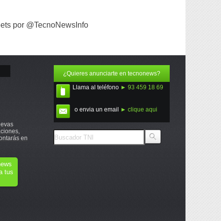
ets por @TecnoNewsInfo
¿Quieres anunciarte en tecnonews?
Llama al teléfono
► 93 459 18 69
o envia un email
► clique aqui
uevas
ciones,
ontarás en
onews
a tus