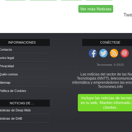
Ver más Noticias
Twe
INFORMACIONES
CONÉCTESE
Contacta
Aviso legal
Tecnonews. © 2015
Privacidad
Las notícias del sector de las N
 Quién somos
Tecnologías (NNTT), telecomunica
informática y emprendedores las enc
Sitemap
Tecnonews.info
Política de Cookies
Incluye las noticias de tecn
en tu web. Mantén informado 
NOTICIAS DE ...
clientes.
Noticias de Deep Web
Noticias de DAB