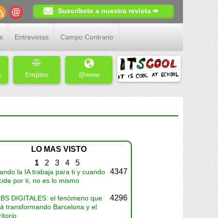
Suscríbete a nuestra revista ➨
s
Entrevistas
Campo Contrario
s
Empleo
@www
LO MAS VISTO
1
2
3
4
5
4347
ndo la IA trabaja para ti y cuando
ide por ti, no es lo mismo
4296
BS DIGITALES: el fenómeno que
tá transformando Barcelona y el
ritorio