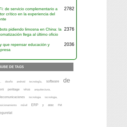
2782
Fi: de servicio complementario a
tor crítico en la experiencia del
ente
2376
bots pidiendo limosna en China: la
omatización llega al último oficio
2036
y que repensar educación y
presa
NUBE DE TAGS
de
software
,
diseño
android
tecnología,
erti
perittage
virus
arquitectura,
elecomunicaciones
tecnologia
tecnologia,
ERP
y
atac
móvil
FM
osicionamiento
eguretat