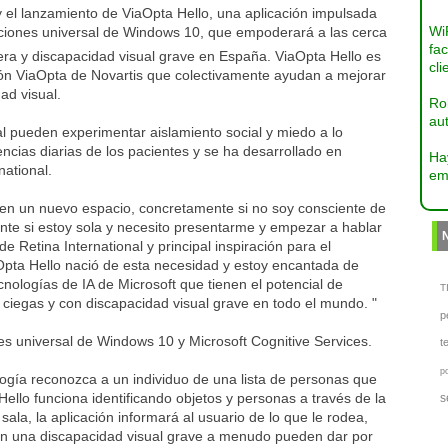
y el lanzamiento de ViaOpta Hello, una aplicación impulsada
Wi
caciones universal de Windows 10, que empoderará a las cerca
fac
ra y discapacidad visual grave en España. ViaOpta Hello es
cli
isión ViaOpta de Novartis que colectivamente ayudan a mejorar
ad visual.
Ro
aut
l pueden experimentar aislamiento social y miedo a lo
ncias diarias de los pacientes y se ha desarrollado en
Ha
national.
em
en un nuevo espacio, concretamente si no soy consciente de
ente si estoy sola y necesito presentarme y empezar a hablar
e Retina International y principal inspiración para el
aOpta Hello nació de esta necesidad y estoy encantada de
cnologías de IA de Microsoft que tienen el potencial de
TI
iegas y con discapacidad visual grave en todo el mundo. "
p
es universal de Windows 10 y Microsoft Cognitive Services.
t
p
logía reconozca a un individuo de una lista de personas que
Hello funciona identificando objetos y personas a través de la
s
sala, la aplicación informará al usuario de lo que le rodea,
enen una discapacidad visual grave a menudo pueden dar por