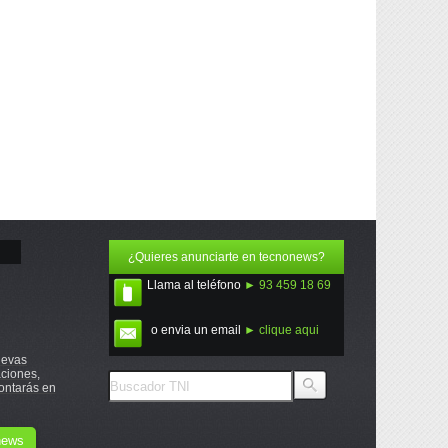
¿Quieres anunciarte en tecnonews?
Llama al teléfono
► 93 459 18 69
o envia un email
► clique aqui
uevas
ciones,
ontarás en
onews