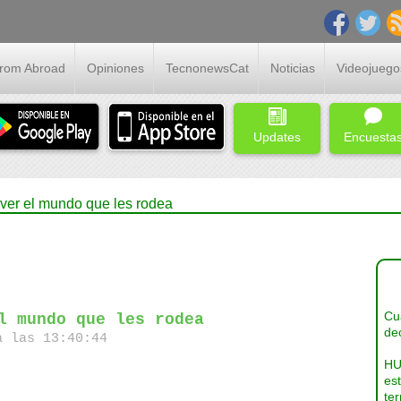
From Abroad
Opiniones
TecnonewsCat
Noticias
Videojuego
Updates
Encuesta
ver el mundo que les rodea
Cua
l mundo que les rodea
dec
a las 13:40:44
HU
es
ter