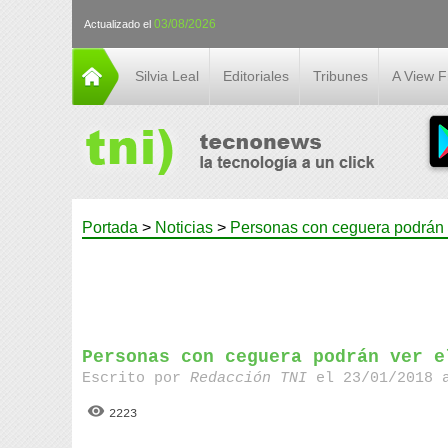
03/08/2026
Actualizado el
Silvia Leal
Editoriales
Tribunes
A View 
Portada
>
Noticias
>
Personas con ceguera podrán 
Personas con ceguera podrán ver e
Escrito por
Redacción TNI
el 23/01/2018 
2223