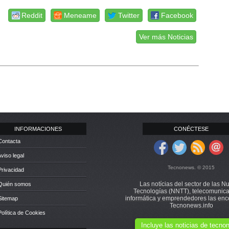
Reddit
Meneame
Twitter
Facebook
Ver más Noticias
INFORMACIONES
CONÉCTESE
Contacta
Aviso legal
Tecnonews. © 2015
Privacidad
Las notícias del sector de las N
 Quién somos
Tecnologías (NNTT), telecomunica
informática y emprendedores las enc
Sitemap
Tecnonews.info
Política de Cookies
Incluye las noticias de tecn