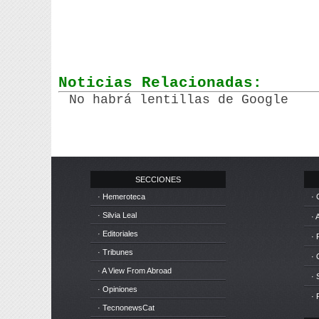
Noticias Relacionadas:
No habrá lentillas de Google
SECCIONES
· Hemeroteca
· 
· Silvia Leal
· 
· Editoriales
· 
· Tribunes
·
· A View From Abroad
· 
· Opiniones
· 
· TecnonewsCat