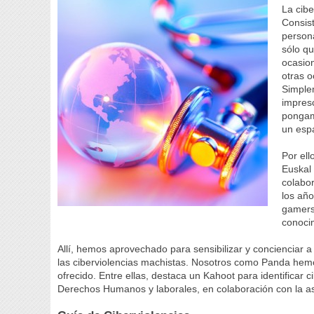
La cibe
Consist
persona
sólo q
ocasio
otras o
Simple
impres
pongam
un esp
Por ell
Euskal 
colabo
los año
gamers
conocim
Allí, hemos aprovechado para sensibilizar y concienciar a 
las ciberviolencias machistas. Nosotros como Panda hemo
ofrecido. Entre ellas, destaca un Kahoot para identificar ci
Derechos Humanos y laborales, en colaboración con la as