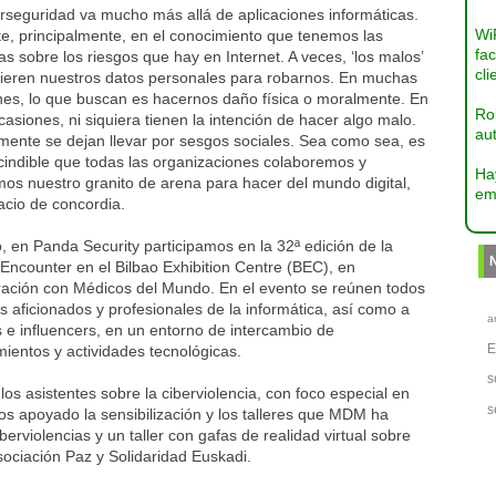
rseguridad va mucho más allá de aplicaciones informáticas.
Wi
e, principalmente, en el conocimiento que tenemos las
fac
s sobre los riesgos que hay en Internet. A veces, ‘los malos’
cli
uieren nuestros datos personales para robarnos. En muchas
nes, lo que buscan es hacernos daño física o moralmente. En
Ro
casiones, ni siquiera tienen la intención de hacer algo malo.
aut
mente se dejan llevar por sesgos sociales. Sea como sea, es
cindible que todas las organizaciones colaboremos y
Ha
os nuestro granito de arena para hacer del mundo digital,
em
acio de concordia.
o, en Panda Security participamos en la 32ª edición de la
Encounter en el Bilbao Exhibition Centre (BEC), en
ración con Médicos del Mundo. En el evento se reúnen todos
s aficionados y profesionales de la informática, así como a
a
 e influencers, en un entorno de intercambio de
ientos y actividades tecnológicas.
s
los asistentes sobre la ciberviolencia, con foco especial en
s
s apoyado la sensibilización y los talleres que MDM ha
berviolencias y un taller con gafas de realidad virtual sobre
ociación Paz y Solidaridad Euskadi.