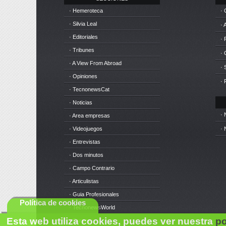
· Hemeroteca
· 
· Silvia Leal
· 
· Editoriales
· 
· Tribunes
·
· A View From Abroad
· 
· Opiniones
· 
· TecnonewsCat
· Noticias
· 
· Area empresas
· Videojuegos
· 
· Entrevistas
· Dos minutos
· Campo Contrario
· Articulistas
· Guia Profesionales
Política de cookies
· TecnonewsWorld
Esta web utiliza cookies, puedes ver nuestra
po
· Cursos