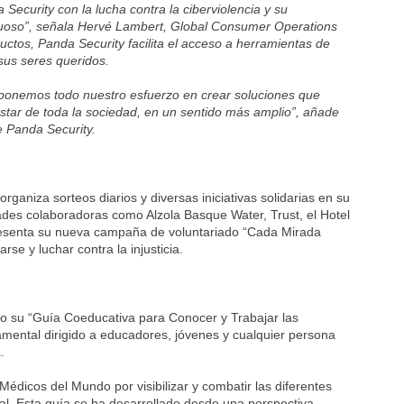
ecurity con la lucha contra la ciberviolencia y su
etuoso”, señala Hervé Lambert, Global Consumer Operations
ctos, Panda Security facilita el acceso a herramientas de
sus seres queridos.
 ponemos todo nuestro esfuerzo en crear soluciones que
estar de toda la sociedad, en un sentido más amplio”, añade
 Panda Security.
ganiza sorteos diarios y diversas iniciativas solidarias en su
dades colaboradoras como Alzola Basque Water, Trust, el Hotel
presenta su nueva campaña de voluntariado “Cada Mirada
rse y luchar contra la injusticia.
o su “Guía Coeducativa para Conocer y Trabajar las
amental dirigido a educadores, jóvenes y cualquier persona
.
édicos del Mundo por visibilizar y combatir las diferentes
tal. Esta guía se ha desarrollado desde una perspectiva