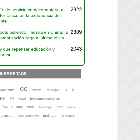
2822
Fi: de servicio complementario a
tor crítico en la experiencia del
ente
2389
bots pidiendo limosna en China: la
omatización llega al último oficio
2043
y que repensar educación y
presa
NUBE DE TAGS
de
y
rquitectura,
TI,
android
tecnologia,
ERP
telecomunicaciones
FM
móvil
oftware
atac
virus
perti
tecnologia
diseño
eguretat
perittage
posicionamiento
tecnología,