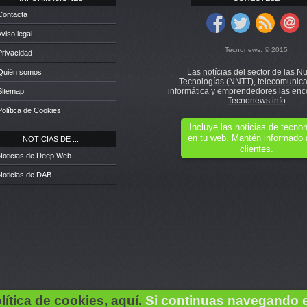
Contacta
Aviso legal
Tecnonews. © 2015
Privacidad
Las notícias del sector de las N
 Quién somos
Tecnologías (NNTT), telecomunica
informática y emprendedores las enc
Sitemap
Tecnonews.info
Política de Cookies
Incluye las noticias de tecn
en tu web. Mantén informado 
NOTICIAS DE ...
clientes.
Noticias de Deep Web
Noticias de DAB
lítica de cookies, aquí.
Si continuas navegando 