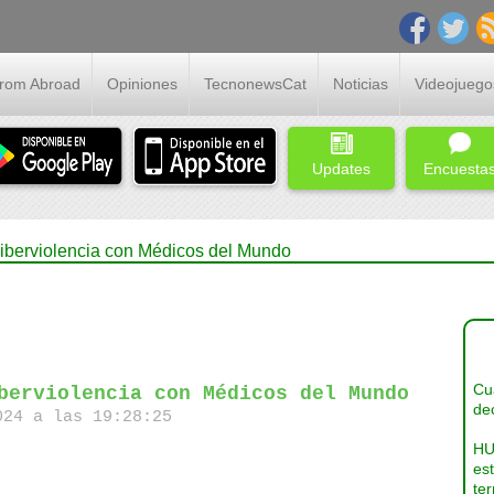
From Abroad
Opiniones
TecnonewsCat
Noticias
Videojuego
Updates
Encuesta
 ciberviolencia con Médicos del Mundo
Cua
berviolencia con Médicos del Mundo
dec
24 a las 19:28:25
HU
es
ter