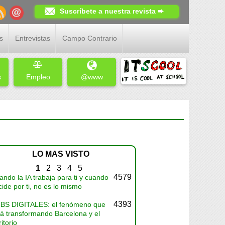
Suscríbete a nuestra revista ➨
s
Entrevistas
Campo Contrario
s
Empleo
@www
LO MAS VISTO
1
2
3
4
5
4579
ndo la IA trabaja para ti y cuando
ide por ti, no es lo mismo
4393
BS DIGITALES: el fenómeno que
tá transformando Barcelona y el
ritorio