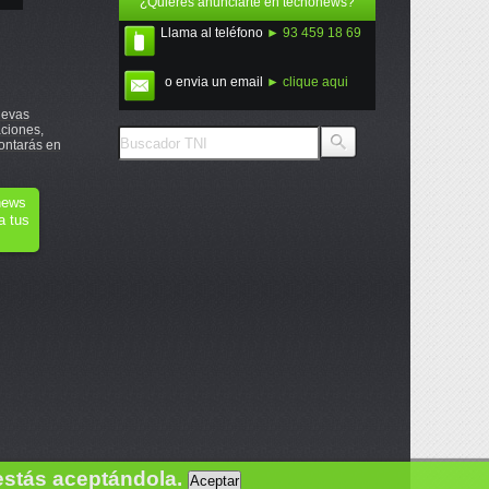
¿Quieres anunciarte en tecnonews?
Llama al teléfono
► 93 459 18 69
o envia un email
► clique aqui
uevas
ciones,
ontarás en
onews
a tus
estás aceptándola.
Aceptar