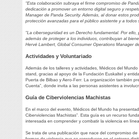
“Esta colaboración subraya el firme compromiso de Panda S
dedicación a promover un entorno digital seguro y resp
Manager de Panda Security. Además, al donar estos produ
protección avanzadas para el público asistente y a todos 
“La ciberseguridad es un Derecho fundamental. Por ello,
además de proteger a los individuos, contribuyan al bien
Hervé Lambert, Global Consumer Operations Manager de
Actividades y Voluntariado
Además de los talleres y actividades, Médicos del Mundo or
stand, gracias al apoyo de la Fundación Euskaltel y enti
Puerta de Bilbao y Aero-Ferr. La organización también 
Cuenta”, donde invita a las personas asistentes a involucra
Guía de Ciberviolencias Machistas
En el marco del evento, Médicos del Mundo ha presentad
Ciberviolencias Machistas”. Esta guía es un recurso fund
interesada en comprender y combatir la violencia en línea
Se trata de una publicación que nace del compromiso de M
formas de violencia que se reproducen en el entorno digi