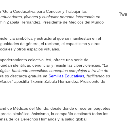
u ‘Guía Coeducativa para Conocer y Trabajar las
Twe
 educadores, jóvenes y cualquier persona interesada en
min Zabala Hernández, Presidente de Médicos del Mundo
iolencia simbólica y estructural que se manifiestan en el
sigualdades de género, el racismo, el capacitismo y otras
ciales y otros espacios virtuales.
poderamiento colectivo. Así, ofrece una serie de
dan identificar, denunciar y resistir las ciberviolencias. “
La
gógico, haciendo accesibles conceptos complejos a través de
ara su descarga gratuita en
Semillas Educativas
, facilitando su
itarios
” apostilla Txomin Zabala Hernández, Presidente de
l stand de Médicos del Mundo, desde dónde ofrecerán paquetes
cio simbólico. Asimismo, la compañía destinará todos los
fensa de los Derechos Humanos y la salud global.