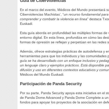
Guía de Ciberviolencias
En el marco del evento, Médicos del Mundo presentará s
Ciberviolencias Machistas’, “
un recurso fundamental para
comprender y combatir la violencia en línea
” destaca Txo
Euskadi.
Esta guía aborda en profundidad las múltiples formas de v
entorno digital. En esta línea, profundiza en cómo las de
formas de opresión se reflejan y perpetúan en las redes so
Además, ofrece estrategias prácticas de autodefensa y em
herramientas para que los individuos y las comunidades pue
guía se ha desarrollado con un enfoque inclusivo y peda
un lenguaje claro y ejemplos prácticos. Está disponible p
difusión y uso en diferentes contextos educativos y comun
Médicos del Mundo Euskadi.
Participación de Panda Security
Por su parte, Panda Security apoya esta iniciativa en e
de Panda Dome Advanced y Panda Dome Complete a un pre
fondos para apoyar los proyectos de la asociación en de