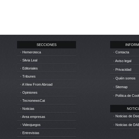
SECCIONES
INFORM
· Hemeroteca
· Contacta
· Silvia Leal
· Aviso legal
· Editoriales
· Privacidad
· Tribunes
· Quién somos
· A View From Abroad
· Sitemap
· Opiniones
· Política de Coo
· TecnonewsCat
· Noticias
NOTICIA
· Noticias de D
· Area empresas
· Videojuegos
· Noticias de DA
· Entrevistas