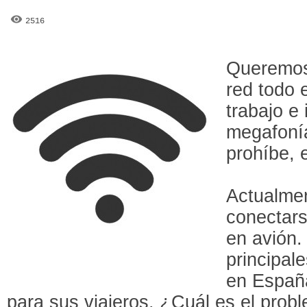
2516
Queremos
red todo e
trabajo e
megafonía
prohíbe, 
Actualmen
conectarse
en avión.
principal
en España
para sus viajeros. ¿Cuál es el pro