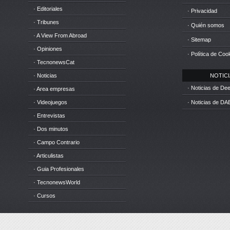
· Editoriales
· Privacidad
· Tribunes
· Quién somos
· A View From Abroad
· Sitemap
· Opiniones
· Política de Coo
· TecnonewsCat
· Noticias
NOTICIA
· Noticias de D
· Area empresas
· Videojuegos
· Noticias de DA
· Entrevistas
· Dos minutos
· Campo Contrario
· Articulistas
· Guia Profesionales
· TecnonewsWorld
· Cursos