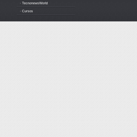
· TecnonewsWorld
· Cursos