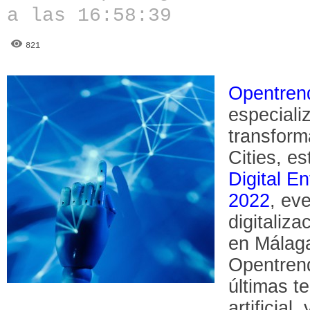
a las 16:58:39
821
Opentren
especiali
transform
Cities, es
Digital E
2022
, ev
digitaliz
en Málaga
Opentrend
últimas t
artificial