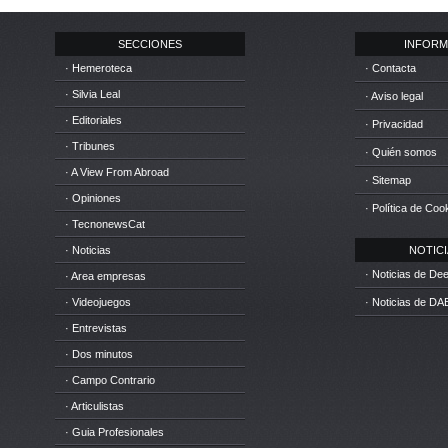
SECCIONES
INFORM
· Hemeroteca
· Contacta
· Silvia Leal
· Aviso legal
· Editoriales
· Privacidad
· Tribunes
· Quién somos
· A View From Abroad
· Sitemap
· Opiniones
· Política de Coo
· TecnonewsCat
· Noticias
NOTICIA
· Noticias de D
· Area empresas
· Videojuegos
· Noticias de DA
· Entrevistas
· Dos minutos
· Campo Contrario
· Articulistas
· Guia Profesionales