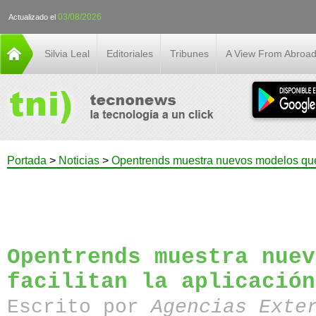
03/08/2026
Actualizado el
Silvia Leal
Editoriales
Tribunes
A View From Abroa
Portada
>
Noticias
>
Opentrends muestra nuevos modelos que fa
Opentrends muestra nuev
facilitan la aplicación
Escrito por
Agencias Exte