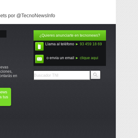
ets por @TecnoNewsInfo
¿Quieres anunciarte en tecnonews?
Llama al teléfono
► 93 459 18 69
o envia un email
► clique aqui
uevas
ciones,
ontarás en
onews
a tus