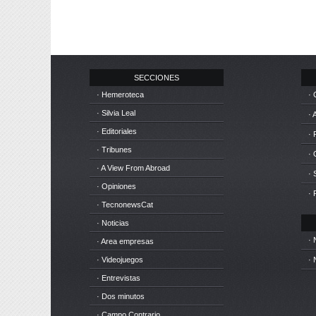
SECCIONES
· Hemeroteca
· 
· Silvia Leal
· 
· Editoriales
· 
· Tribunes
·
· A View From Abroad
· 
· Opiniones
· 
· TecnonewsCat
· Noticias
· 
· Area empresas
· Videojuegos
· 
· Entrevistas
· Dos minutos
· Campo Contrario