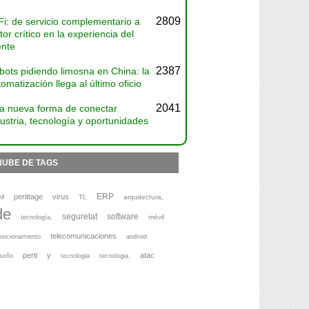
2809
Fi: de servicio complementario a
tor crítico en la experiencia del
ente
2387
bots pidiendo limosna en China: la
omatización llega al último oficio
2041
a nueva forma de conectar
ustria, tecnología y oportunidades
NUBE DE TAGS
ERP
perittage
virus
M
TI,
arquitectura,
de
seguretat
software
móvil
tecnología,
telecomunicaciones
osicionamiento
android
perti
y
atac
iseño
tecnologia
tecnologia,