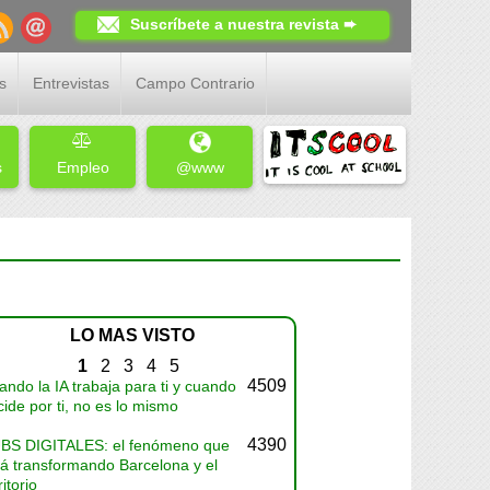
Suscríbete a nuestra revista ➨
s
Entrevistas
Campo Contrario
s
Empleo
@www
LO MAS VISTO
1
2
3
4
5
4509
ndo la IA trabaja para ti y cuando
ide por ti, no es lo mismo
4390
BS DIGITALES: el fenómeno que
tá transformando Barcelona y el
ritorio