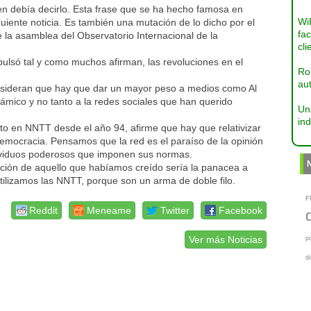
ien debía decirlo. Esta frase que se ha hecho famosa en
Wi
uiente noticia. Es también una mutación de lo dicho por el
fac
 la asamblea del Observatorio Internacional de la
cli
pulsó tal y como muchos afirman, las revoluciones en el
Ro
aut
sideran que hay que dar un mayor peso a medios como Al
ámico y no tanto a la redes sociales que han querido
Un
ind
rto en NNTT desde el año 94, afirme que hay que relativizar
emocracia. Pensamos que la red es el paraíso de la opinión
ndividuos poderosos que imponen sus normas.
ción de aquello que habíamos creído sería la panacea a
ilizamos las NNTT, porque son un arma de doble filo.
F
Reddit
Meneame
Twitter
Facebook
Ver más Noticias
p
d