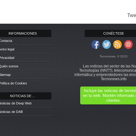
Twe
INFORMACIONES
CONÉCTESE
Contacta
Aviso legal
Tecnonews. © 2015
Privacidad
Las notícias del sector de las N
 Quién somos
Tecnologías (NNTT), telecomunica
informática y emprendedores las enc
Sitemap
Tecnonews.info
Política de Cookies
Incluye las noticias de tecn
en tu web. Mantén informado 
NOTICIAS DE ...
clientes.
Noticias de Deep Web
Noticias de DAB