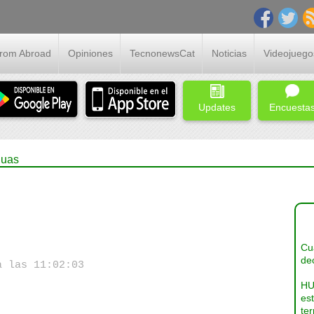
From Abroad
Opiniones
TecnonewsCat
Noticias
Videojuego
Updates
Encuesta
guas
Cua
dec
a las 11:02:03
HU
es
ter